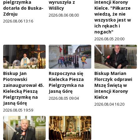
pielgrzymka
wyruszyła z
intencji Korony
dotarła do Buska-
Wiślicy
Kielce. "Piłkarze
Zdroju
wiedzą, że nie
2026.08.06 08:00
wszystko jest w
2026.08.06 13:16
ich rękach i
nogach"
2026.08.05 20:00
Biskup Jan
Rozpoczyna się
Biskup Marian
Piotrowski
Kielecka Piesza
Florczyk odprawi
zainaugurował 45.
Pielgrzymka na
Mszę Świętą w
Kielecką Pieszą
Jasną Górę
intencji Korony
Pielgrzymkę na
Kielce
2026.08.05 09:04
Jasną Górę
2026.08.04 16:20
2026.08.05 19:59