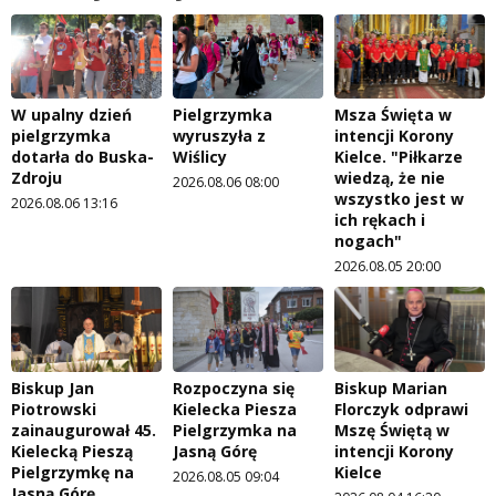
W upalny dzień
Pielgrzymka
Msza Święta w
pielgrzymka
wyruszyła z
intencji Korony
dotarła do Buska-
Wiślicy
Kielce. "Piłkarze
Zdroju
wiedzą, że nie
2026.08.06 08:00
wszystko jest w
2026.08.06 13:16
ich rękach i
nogach"
2026.08.05 20:00
Biskup Jan
Rozpoczyna się
Biskup Marian
Piotrowski
Kielecka Piesza
Florczyk odprawi
zainaugurował 45.
Pielgrzymka na
Mszę Świętą w
Kielecką Pieszą
Jasną Górę
intencji Korony
Pielgrzymkę na
Kielce
2026.08.05 09:04
Jasną Górę