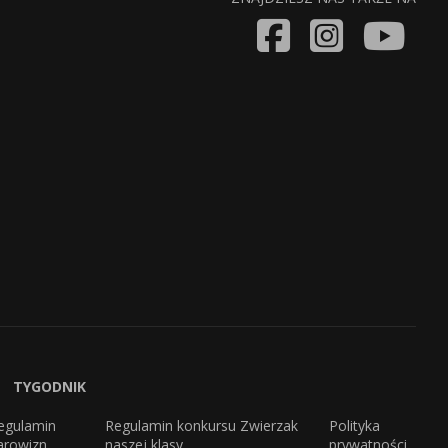
TYGODNIK
egulamin
Regulamin konkursu Zwierzak
Polityka
arowizn
naszej klasy
prywatności