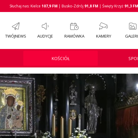
Słuchaj nas: Kielce
107,9 FM
| Busko-Zdrój
91,8 FM
| Święty Krzyż
91,3 F
TWÓJNEWS
AUDYCJE
RAMÓWKA
KAMERY
GALER
KOŚCIÓŁ
SPO