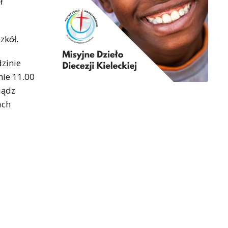
ł
zkół.
dzinie
nie 11.00
iądz
ach