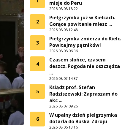
1
misje do Peru
2026.08.08 18:22
Pielgrzymka już w Kielcach.
2
Gorące powitanie miesz ...
2026.08.08 12:48
Pielgrzymka zmierza do Kielc.
3
Powitajmy pątników!
2026.08.08 06:36
Czasem słońce, czasem
4
deszcz. Pogoda nie oszczędza
...
2026.08.07 14:37
Ksiądz prof. Stefan
5
Radziszewski: Zapraszam do
akc ...
2026.08.07 09:26
W upalny dzień pielgrzymka
6
dotarła do Buska-Zdroju
2026.08.06 13:16