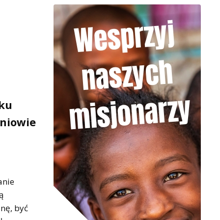
oku
zniowie
anie
ą
nę, być