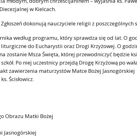
ycia młodym, dobrym chrześcijaninem – wyjaśnia ks. Pawe
Diecezjalnej w Kielcach.
Zgłoszeń dokonują nauczyciele religii z poszczególnych s
rnika według programu, który sprawdza się od lat. O go
liturgiczne do Eucharystii oraz Drogi Krzyżowej. O godzi
 zostanie Msza Święta, której przewodniczyć będzie ks
szkół. Po niej uczestnicy przejdą Drogę Krzyżową po wał
ę akt zawierzenia maturzystów Matce Bożej Jasnogórskiej
s. Ścisłowicz.
go Obrazu Matki Bożej
i Jasnogórskiej