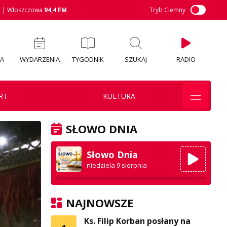
M
| Włoszczowa
94,4 FM
Tryb Ciemny
IA
WYDARZENIA
TYGODNIK
SZUKAJ
RADIO
RT
KULTURA
SŁOWO DNIA
Słowo Dnia
niedziela 9 sierpnia
NAJNOWSZE
Ks. Filip Korban posłany na