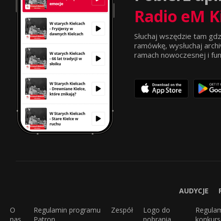
Radio eM K
Słuchaj wszędzie tam gdz
ramówkę, wysłuchaj archi
ramach nowoczesnej i funkc
AUDYCJE
O
Regulamin programu
Zespół
Logo do
Regula
nas
Patron
pobrania
konkur