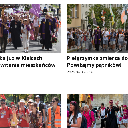
a już w Kielcach.
Pielgrzymka zmierza do 
owitanie mieszkańców
Powitajmy pątników!
8
2026.08.08 06:36