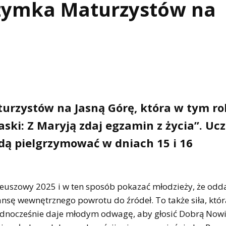
rzymka Maturzystów na
turzystów na Jasną Górę, która w tym r
aski: Z Maryją zdaj egzamin z życia”. Uc
będą pielgrzymować w dniach 15 i 16
leuszowy 2025 i w ten sposób pokazać młodzieży, że odd
ansę wewnętrznego powrotu do źródeł. To także siła, któr
Jednocześnie daje młodym odwagę, aby głosić Dobrą Nowi