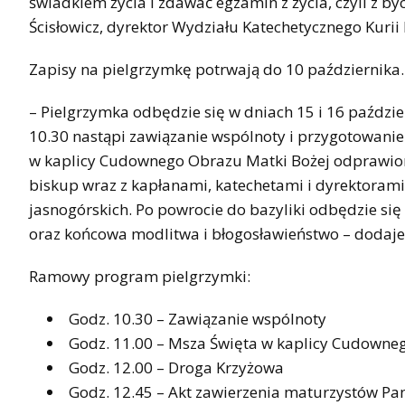
świadkiem życia i zdawać egzamin z życia, czyli z b
Ścisłowicz, dyrektor Wydziału Katechetycznego Kurii 
Zapisy na pielgrzymkę potrwają do 10 października. 
– Pielgrzymka odbędzie się w dniach 15 i 16 paździe
10.30 nastąpi zawiązanie wspólnoty i przygotowanie 
w kaplicy Cudownego Obrazu Matki Bożej odprawiona
biskup wraz z kapłanami, katechetami i dyrektorami 
jasnogórskich. Po powrocie do bazyliki odbędzie si
oraz końcowa modlitwa i błogosławieństwo – dodaje k
Ramowy program pielgrzymki:
Godz. 10.30 – Zawiązanie wspólnoty
Godz. 11.00 – Msza Święta w kaplicy Cudowne
Godz. 12.00 – Droga Krzyżowa
Godz. 12.45 – Akt zawierzenia maturzystów Pan