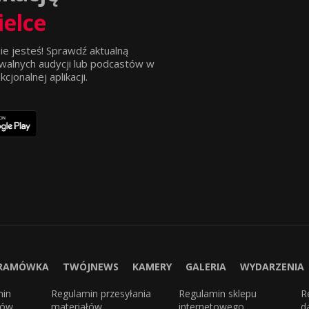
ielce
ie jesteś! Sprawdź aktualną
walnych audycji lub podcastów w
jonalnej aplikacji.
RAMÓWKA
TWÓJNEWS
KAMERY
GALERIA
WYDARZENIA
min
Regulamin przesyłania
Regulamin sklepu
R
sów
materiałów
internetowego
d