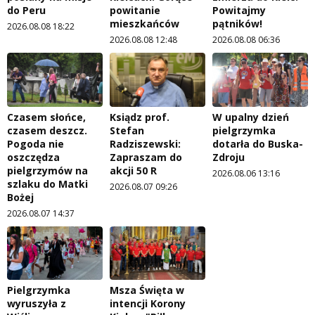
do Peru
powitanie
Powitajmy
mieszkańców
pątników!
2026.08.08 18:22
2026.08.08 12:48
2026.08.08 06:36
Czasem słońce,
Ksiądz prof.
W upalny dzień
czasem deszcz.
Stefan
pielgrzymka
Pogoda nie
Radziszewski:
dotarła do Buska-
oszczędza
Zapraszam do
Zdroju
pielgrzymów na
akcji 50 R
2026.08.06 13:16
szlaku do Matki
2026.08.07 09:26
Bożej
2026.08.07 14:37
Pielgrzymka
Msza Święta w
wyruszyła z
intencji Korony