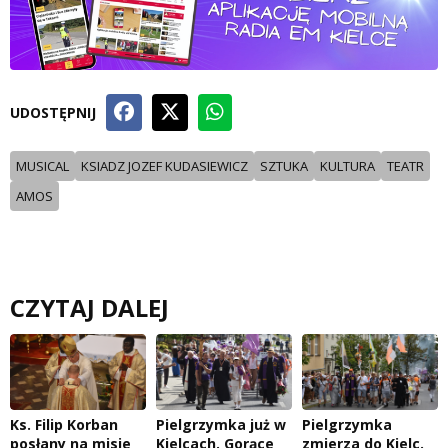
UDOSTĘPNIJ
MUSICAL
KSIADZ JOZEF KUDASIEWICZ
SZTUKA
KULTURA
TEATR
AMOS
CZYTAJ DALEJ
Ks. Filip Korban
Pielgrzymka już w
Pielgrzymka
posłany na misje
Kielcach. Gorące
zmierza do Kielc.