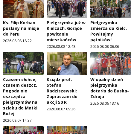
Ks. Filip Korban
Pielgrzymka już w
Pielgrzymka
posłany na misje
Kielcach. Gorące
zmierza do Kielc.
do Peru
powitanie
Powitajmy
mieszkańców
pątników!
2026.08.08 18:22
2026.08.08 12:48
2026.08.08 06:36
Czasem słońce,
Ksiądz prof.
W upalny dzień
czasem deszcz.
Stefan
pielgrzymka
Pogoda nie
Radziszewski:
dotarła do Buska-
oszczędza
Zapraszam do
Zdroju
pielgrzymów na
akcji 50 R
2026.08.06 13:16
szlaku do Matki
2026.08.07 09:26
Bożej
2026.08.07 14:37