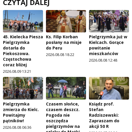
CZYTAJ DALEJ
45. Kielecka Piesza
Ks. Filip Korban
Pielgrzymka już w
Pielgrzymka
posłany na misje
Kielcach. Gorące
dotarła do
do Peru
powitanie
Piekoszowa.
mieszkańców
2026.08.08 18:22
Częstochowa
2026.08.08 12:48
coraz bliżej
2026.08.09 13:21
Pielgrzymka
Czasem słońce,
Ksiądz prof.
zmierza do Kielc.
czasem deszcz.
Stefan
Powitajmy
Pogoda nie
Radziszewski:
pątników!
oszczędza
Zapraszam do
pielgrzymów na
akcji 50 R
2026.08.08 06:36
szlaku do Matki