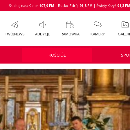
Słuchaj nas: Kielce
107,9 FM
| Busko-Zdrój
91,8 FM
| Święty Krzyż
91,3 F
TWÓJNEWS
AUDYCJE
RAMÓWKA
KAMERY
GALER
KOŚCIÓŁ
SPO