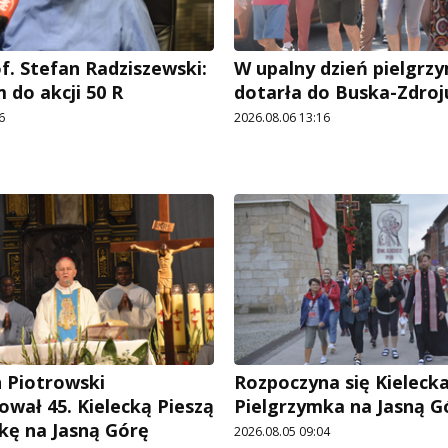
f. Stefan Radziszewski:
W upalny dzień pielgrz
 do akcji 50 R
dotarła do Buska-Zdroj
6
2026.08.06 13:16
n Piotrowski
Rozpoczyna się Kielecka
ował 45. Kielecką Pieszą
Pielgrzymka na Jasną G
kę na Jasną Górę
2026.08.05 09:04