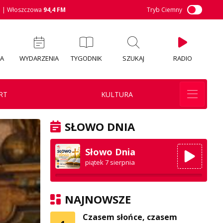
M
| Włoszczowa
94,4 FM
Tryb Ciemny
IA
WYDARZENIA
TYGODNIK
SZUKAJ
RADIO
RT
KULTURA
SŁOWO DNIA
Słowo Dnia
piątek 7 sierpnia
NAJNOWSZE
Czasem słońce, czasem