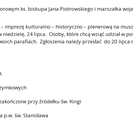
orowym ks. biskupa Jana Piotrowskiego i marszałka wo
– imprezę kulturalno – historyczno – plenerową na musz
niedzielę, 24 lipca. Osoby, które chcą wziąć udział w p
ich parafiach. Zgłoszenia należy przesłać do 20 lipca 
A
lgrzymkowych
zakończone przy źródełku św. Kingi
a p.w. św. Stanisława
i