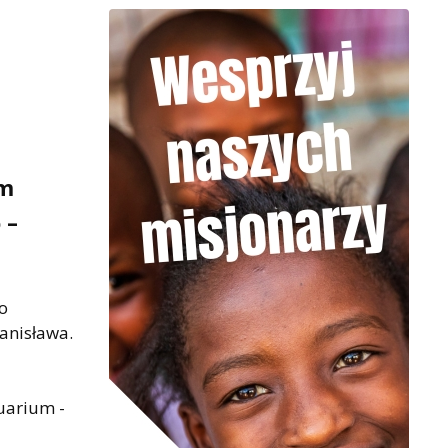
ym
 –
o
anisława.
uarium -