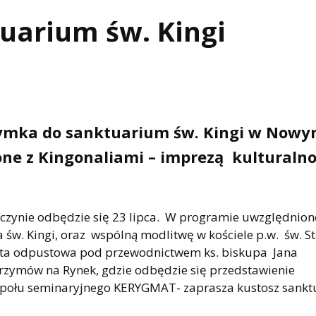
uarium św. Kingi
grzymka do sanktuarium św. Kingi w Now
one z Kingonaliami – imprezą kulturalno
czynie odbędzie się 23 lipca. W programie uwzględnion
w. Kingi, oraz wspólną modlitwę w kościele p.w. św. St
ta odpustowa pod przewodnictwem ks. biskupa Jana
grzymów na Rynek, gdzie odbędzie się przedstawienie
espołu seminaryjnego KERYGMAT- zaprasza kustosz sankt