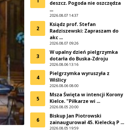
1
deszcz. Pogoda nie oszczędza
...
2026.08.07 14:37
Ksiądz prof. Stefan
2
Radziszewski: Zapraszam do
akc ...
2026.08.07 09:26
W upalny dzień pielgrzymka
3
dotarła do Buska-Zdroju
2026.08.06 13:16
Pielgrzymka wyruszyła z
4
Wiślicy
2026.08.06 08:00
Msza Święta w intencji Korony
5
Kielce. "Piłkarze wi ...
2026.08.05 20:00
Biskup Jan Piotrowski
6
zainaugurował 45. Kielecką P ...
2026.08.05 19:59