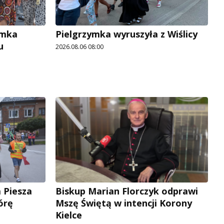
ymka
Pielgrzymka wyruszyła z Wiślicy
u
2026.08.06 08:00
 Piesza
Biskup Marian Florczyk odprawi
órę
Mszę Świętą w intencji Korony
Kielce