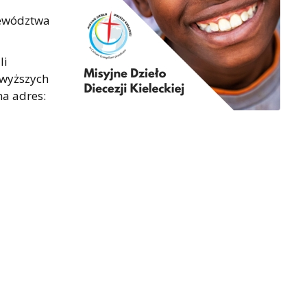
jewództwa
li
owyższych
na adres: