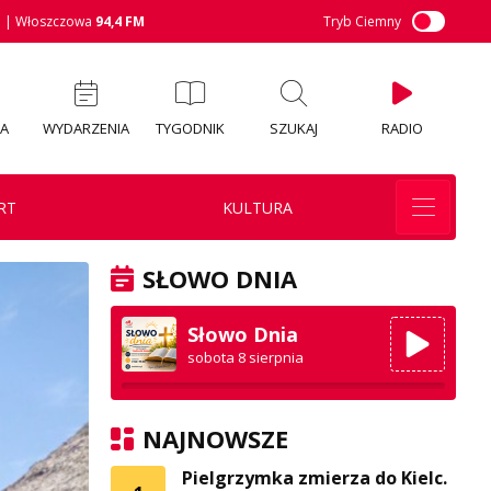
M
| Włoszczowa
94,4 FM
Tryb Ciemny
IA
WYDARZENIA
TYGODNIK
SZUKAJ
RADIO
RT
KULTURA
SŁOWO DNIA
Słowo Dnia
sobota 8 sierpnia
NAJNOWSZE
Pielgrzymka zmierza do Kielc.