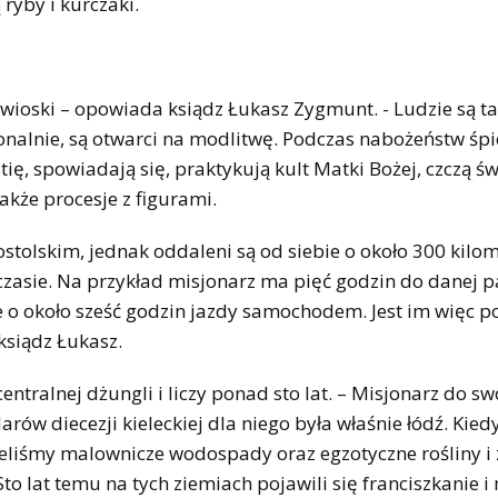
 ryby i kurczaki.
 wioski – opowiada ksiądz Łukasz Zygmunt. - Ludzie są t
onalnie, są otwarci na modlitwę. Podczas nabożeństw śpi
ię, spowiadają się, praktykują kult Matki Bożej, czczą św
akże procesje z figurami.
stolskim, jednak oddaleni są od siebie o około 300 kilom
 czasie. Na przykład misjonarz ma pięć godzin do danej pa
e o około sześć godzin jazdy samochodem. Jest im więc p
ksiądz Łukasz.
ntralnej dżungli i liczy ponad sto lat. – Misjonarz do sw
rów diecezji kieleckiej dla niego była właśnie łódź. Kied
ieliśmy malownicze wodospady oraz egzotyczne rośliny i 
to lat temu na tych ziemiach pojawili się franciszkanie 