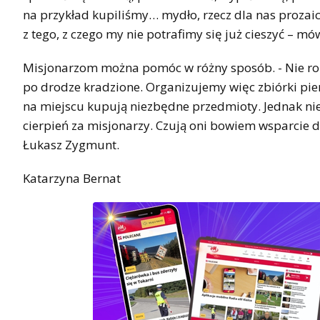
na przykład kupiliśmy… mydło, rzecz dla nas prozaicz
z tego, z czego my nie potrafimy się już cieszyć – mó
Misjonarzom można pomóc w różny sposób. - Nie rob
po drodze kradzione. Organizujemy więc zbiórki pien
na miejscu kupują niezbędne przedmioty. Jednak ni
cierpień za misjonarzy. Czują oni bowiem wsparcie di
Łukasz Zygmunt.
Katarzyna Bernat