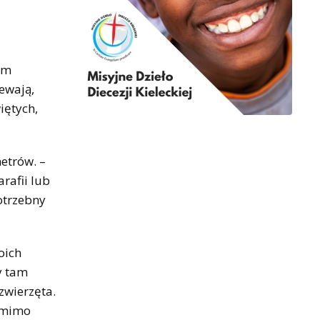
am
ewają,
iętych,
etrów. –
rafii lub
otrzebny
oich
y tam
zwierzęta.
i mimo