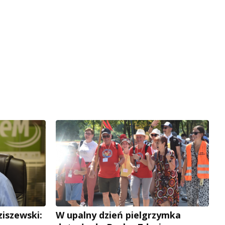
ziszewski:
W upalny dzień pielgrzymka