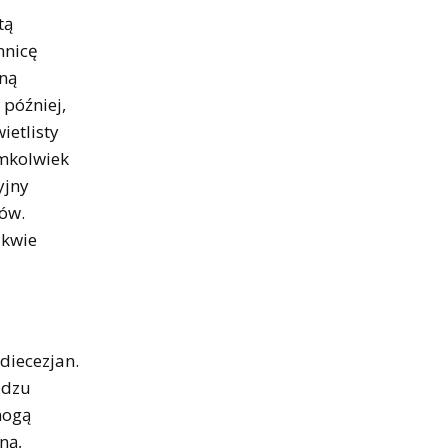
tą
nnicę
nną
 później,
ietlisty
ymkolwiek
yjny
ków.
ikwie
diecezjan.
ędzu
mogą
ną,