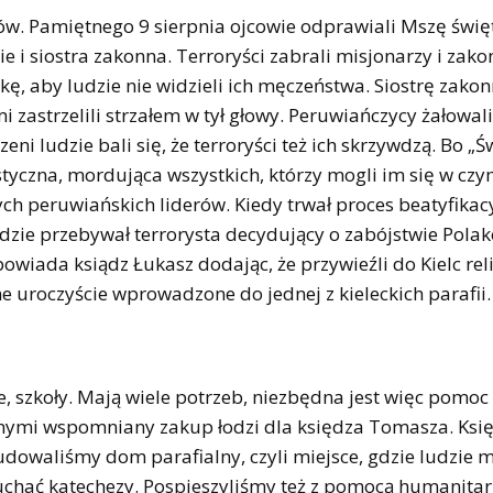
nów. Pamiętnego 9 sierpnia ojcowie odprawiali Mszę świę
nie i siostra zakonna. Terroryści zabrali misjonarzy i zako
oskę, aby ludzie nie widzieli ich męczeństwa. Siostrę zako
zastrzelili strzałem w tył głowy. Peruwiańczycy żałowali
eni ludzie bali się, że terroryści też ich skrzywdzą. Bo „Św
tyczna, mordująca wszystkich, którzy mogli im się w cz
ych peruwiańskich liderów. Kiedy trwał proces beatyfikac
gdzie przebywał terrorysta decydujący o zabójstwie Pola
powiada ksiądz Łukasz dodając, że przywieźli do Kielc rel
ne uroczyście wprowadzone do jednej z kieleckich parafii.
e, szkoły. Mają wiele potrzeb, niezbędna jest więc pomoc 
innymi wspomniany zakup łodzi dla księdza Tomasza. Ksi
owaliśmy dom parafialny, czyli miejsce, gdzie ludzie 
uchać katechezy. Pospieszyliśmy też z pomocą humanitar