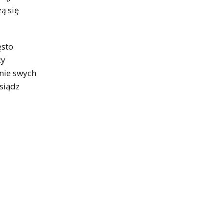
ą się
ęsto
zy
nie swych
siądz