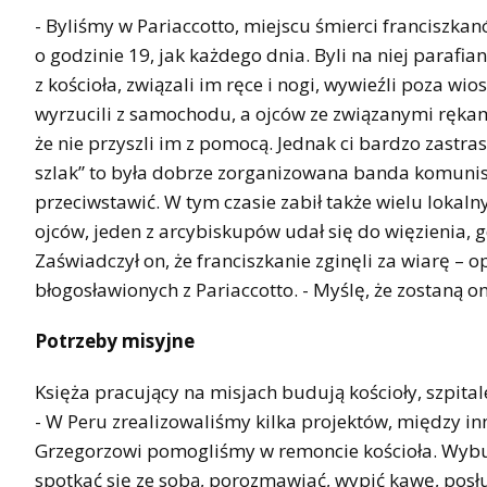
- Byliśmy w Pariaccotto, miejscu śmierci franciszka
o godzinie 19, jak każdego dnia. Byli na niej parafia
z kościoła, związali im ręce i nogi, wywieźli poza wi
wyrzucili z samochodu, a ojców ze związanymi rękami 
że nie przyszli im z pomocą. Jednak ci bardzo zastrasz
szlak” to była dobrze zorganizowana banda komunis
przeciwstawić. W tym czasie zabił także wielu lokaln
ojców, jeden z arcybiskupów udał się do więzienia, 
Zaświadczył on, że franciszkanie zginęli za wiarę – o
błogosławionych z Pariaccotto. - Myślę, że zostaną o
Potrzeby misyjne
Księża pracujący na misjach budują kościoły, szpital
- W Peru zrealizowaliśmy kilka projektów, między 
Grzegorzowi pomogliśmy w remoncie kościoła. Wybud
spotkać się ze sobą, porozmawiać, wypić kawę, posł