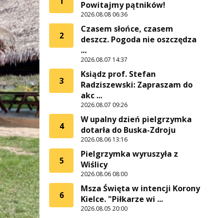
1
Powitajmy pątników!
2026.08.08 06:36
Czasem słońce, czasem
2
deszcz. Pogoda nie oszczędza
...
2026.08.07 14:37
Ksiądz prof. Stefan
3
Radziszewski: Zapraszam do
akc ...
2026.08.07 09:26
W upalny dzień pielgrzymka
4
dotarła do Buska-Zdroju
2026.08.06 13:16
Pielgrzymka wyruszyła z
5
Wiślicy
2026.08.06 08:00
Msza Święta w intencji Korony
6
Kielce. "Piłkarze wi ...
2026.08.05 20:00