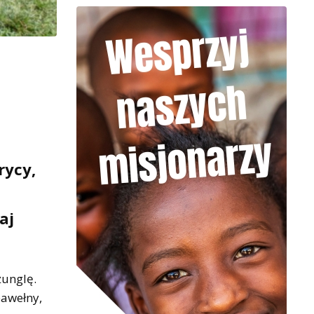
rycy,
aj
żunglę.
bawełny,