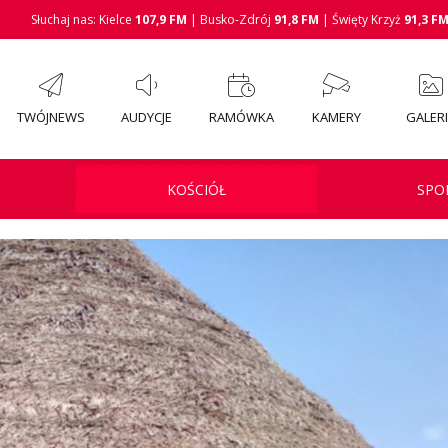
Słuchaj nas: Kielce
107,9 FM
| Busko-Zdrój
91,8 FM
| Święty Krzyż
91,3 F
TWÓJNEWS
AUDYCJE
RAMÓWKA
KAMERY
GALER
KOŚCIÓŁ
SPO