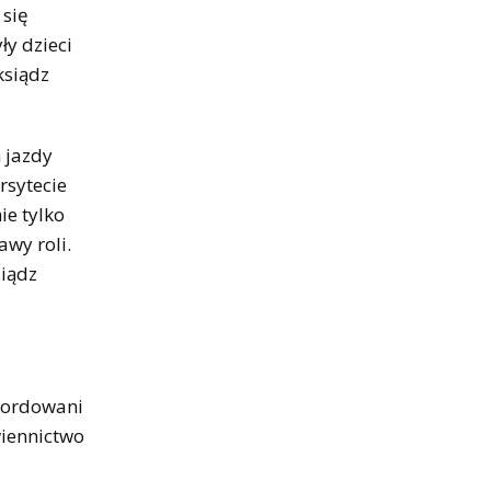
 się
ły dzieci
ksiądz
 jazdy
rsytecie
ie tylko
awy roli.
siądz
amordowani
wiennictwo