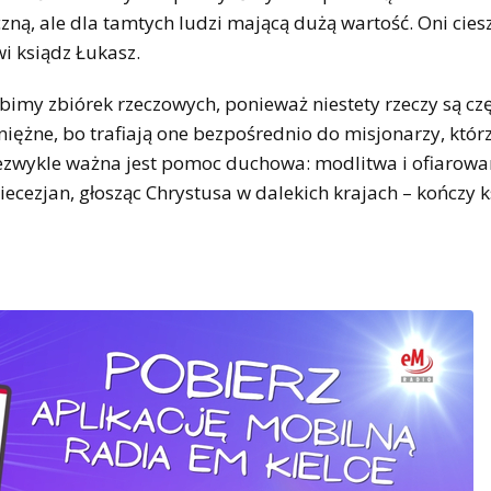
ną, ale dla tamtych ludzi mającą dużą wartość. Oni ciesz
wi ksiądz Łukasz.
imy zbiórek rzeczowych, ponieważ niestety rzeczy są cz
iężne, bo trafiają one bezpośrednio do misjonarzy, któr
ezwykle ważna jest pomoc duchowa: modlitwa i ofiarowa
ecezjan, głosząc Chrystusa w dalekich krajach – kończy k