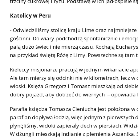
trzciny cukrowej i ryżu. Podstawą w ich jadłospisie są
Katolicy w Peru
- Odwiedziliśmy stolicę kraju Limę oraz najmniejsze
gościnni. Do wiary podchodzą spontanicznie i emocj
palą dużo świec i nie mierzą czasu. Kochają Eucharyst
na przykład świętą Różę z Limy. Powszechne są tam t
Kieleccy misjonarze pracują w jednym wikariacie apo
Ale tam mierzy się odcinki nie w kilometrach, lecz w
wioski. Księża Grzegorz i Tomasz mieszkają od siebi
dobry pojazd, aby dotrzeć do wiernych – opowiada 
Parafia księdza Tomasza Cieniucha jest położona w ce
parafian dopływa łodzią, więc jednym z pierwszych da
płynęliśmy, widoki zapierały dech w piersiach. Widz
W dżungli mieszkają Indianie z plemienia Aszanika. S