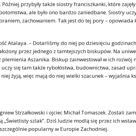
óźniej przybyły także siostry franciszkanki, które zajęły
potomstwa, ale było ono bardzo zaniedbane. Siostry uczy
braniem, zachowaniem. Tak jest do tej pory – opowiada 
ść Atalaya. – Dotarliśmy do niej po dziesięciu godzinach
ałożony przez jednego z tamtejszych biskupów. Na uniwe
 plemienia Aszanika. Biskup zainwestował w ich rozwój n
ż uczy się tam także rybołóstwa, budownictwa, zasad upr
niej żyją, więc mają do niej wielki szacunek – wyjaśnia k
bigniew Strzałkowski i ojciec Michał Tomaszek. Zostali z
 „Świetlisty szlak”. Dziś ludzie modlą się przez ich wsta
t szczególnie popularny w Europie Zachodniej.