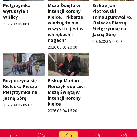
Pielgrzymka
Msza Święta w
Biskup Jan
wyruszyła z
intencji Korony
Piotrowski
Wiślicy
Kielce. "Piłkarze
zainaugurował 45.
wiedzą, że nie
Kielecką Pieszą
2026.08.06 08:00
wszystko jest w
Pielgrzymkę na
ich rękach i
Jasną Górę
nogach"
2026.08.05 19:59
2026.08.05 20:00
Rozpoczyna się
Biskup Marian
Kielecka Piesza
Florczyk odprawi
Pielgrzymka na
Mszę Świętą w
Jasną Górę
intencji Korony
Kielce
2026.08.05 09:04
2026.08.04 16:20