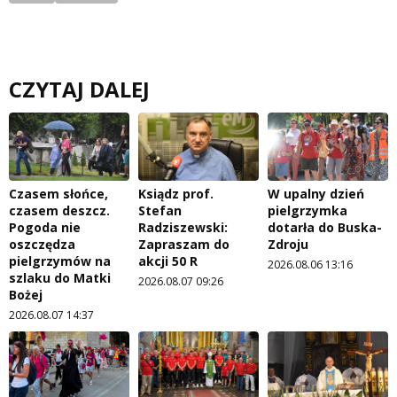
CZYTAJ DALEJ
Czasem słońce,
Ksiądz prof.
W upalny dzień
czasem deszcz.
Stefan
pielgrzymka
Pogoda nie
Radziszewski:
dotarła do Buska-
oszczędza
Zapraszam do
Zdroju
pielgrzymów na
akcji 50 R
2026.08.06 13:16
szlaku do Matki
2026.08.07 09:26
Bożej
2026.08.07 14:37