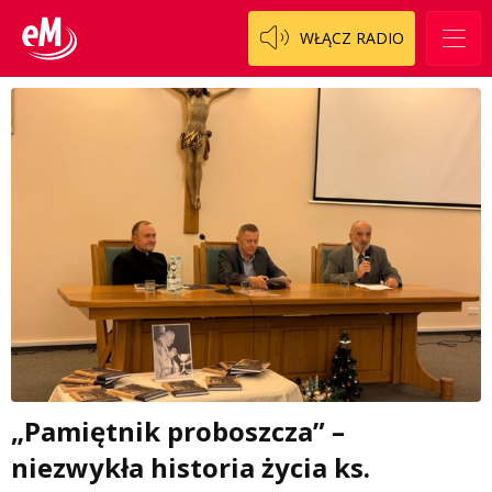
WŁĄCZ RADIO
„Pamiętnik proboszcza” –
niezwykła historia życia ks.