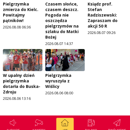
Pielgrzymka
Czasem słońce,
Ksiądz prof.
zmierza do Kielc.
czasem deszcz.
Stefan
Powitajmy
Pogoda nie
Radziszewski:
pątników!
oszczędza
Zapraszam do
pielgrzymów na
akcji 50 R
2026.08.08 06:36
szlaku do Matki
2026.08.07 09:26
Bożej
2026.08.07 14:37
W upalny dzień
Pielgrzymka
pielgrzymka
wyruszyła z
dotarła do Buska-
Wiślicy
Zdroju
2026.08.06 08:00
2026.08.06 13:16