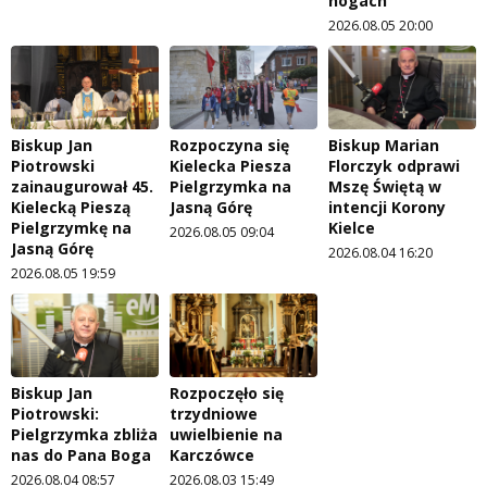
nogach"
2026.08.05 20:00
Biskup Jan
Rozpoczyna się
Biskup Marian
Piotrowski
Kielecka Piesza
Florczyk odprawi
zainaugurował 45.
Pielgrzymka na
Mszę Świętą w
Kielecką Pieszą
Jasną Górę
intencji Korony
Pielgrzymkę na
Kielce
2026.08.05 09:04
Jasną Górę
2026.08.04 16:20
2026.08.05 19:59
Biskup Jan
Rozpoczęło się
Piotrowski:
trzydniowe
Pielgrzymka zbliża
uwielbienie na
nas do Pana Boga
Karczówce
2026.08.04 08:57
2026.08.03 15:49