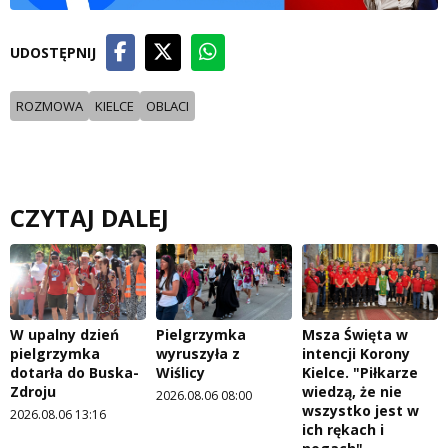
UDOSTĘPNIJ
ROZMOWA
KIELCE
OBLACI
CZYTAJ DALEJ
W upalny dzień
Pielgrzymka
Msza Święta w
pielgrzymka
wyruszyła z
intencji Korony
dotarła do Buska-
Wiślicy
Kielce. "Piłkarze
Zdroju
wiedzą, że nie
2026.08.06 08:00
wszystko jest w
2026.08.06 13:16
ich rękach i