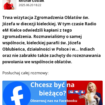
Michał Łosiak
2025.06.20 18:22
Trwa wizytacja Zgromadzenia Oblatów św.
Józefa w diecezji kieleckiej. W tym czasie Radio
eM Kielce odwiedzili kapłani z tego
zgromadzenia. Rozmawialiśmy o samej
wspólnocie, kieleckiej parafii św. Józefa
Oblubieńca, działalności w Polsce i w… Indiach
oraz nie zabrakło także zachęty do rozeznawania
powołania we wspólnocie oblatów.
Posłuchaj całej rozmowy: