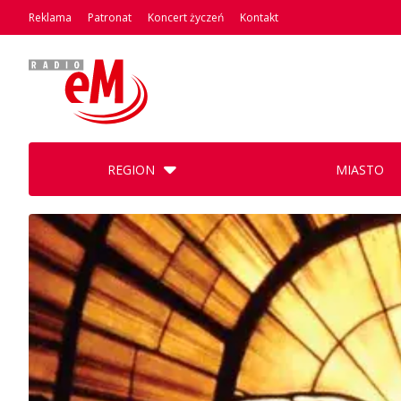
Reklama
Patronat
Koncert życzeń
Kontakt
REGION
MIASTO