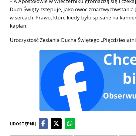
– A Apostołowie w Wieczerniku gromadzą się i czekaj
Duch Święty zstępuje, jako owoc zmartwychwstania 
w sercach. Prawo, które kiedy było spisane na kami
kapłan.
Uroczystość Zesłania Ducha Świętego „Pięćdziesiątn
UDOSTĘPNIJ