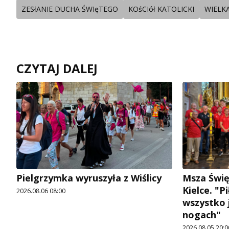
ZESłANIE DUCHA ŚWIęTEGO
KOśCIół KATOLICKI
WIELK
CZYTAJ DALEJ
Pielgrzymka wyruszyła z Wiślicy
Msza Świę
Kielce. "P
2026.08.06 08:00
wszystko j
nogach"
2026.08.05 20:0