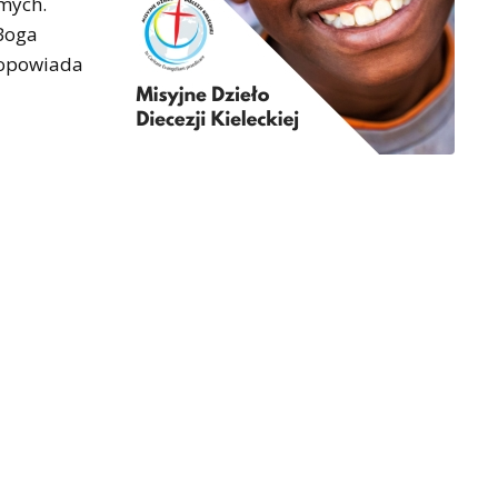
amych.
 Boga
– opowiada