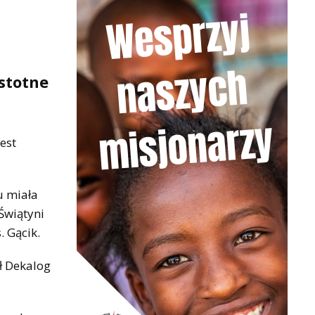
stotne
est
u miała
Świątyni
. Gącik.
ł Dekalog