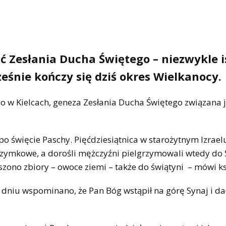
ć Zesłania Ducha Świętego – niezwykle i
ześnie kończy się dziś okres Wielkanocy.
ego w Kielcach, geneza Zesłania Ducha Świętego związana j
 po święcie Paschy. Pięćdziesiątnica w starożytnym Izrael
grzymkowe, a dorośli mężczyźni pielgrzymowali wtedy do 
oszono zbiory – owoce ziemi – także do świątyni – mówi ks
m dniu wspominano, że Pan Bóg wstąpił na górę Synaj i da