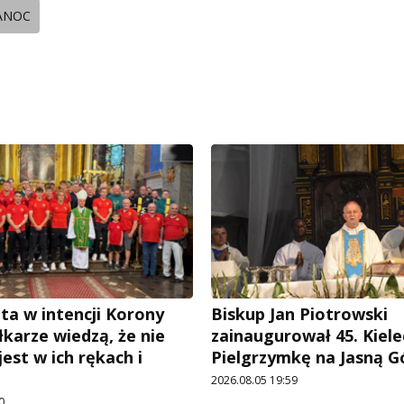
ANOC
ta w intencji Korony
Biskup Jan Piotrowski
iłkarze wiedzą, że nie
zainaugurował 45. Kiele
est w ich rękach i
Pielgrzymkę na Jasną G
2026.08.05 19:59
0