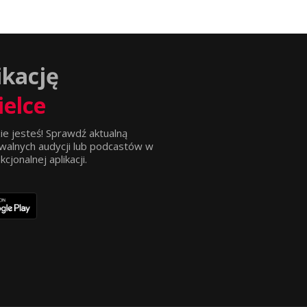
ikację
ielce
ie jesteś! Sprawdź aktualną
walnych audycji lub podcastów w
jonalnej aplikacji.