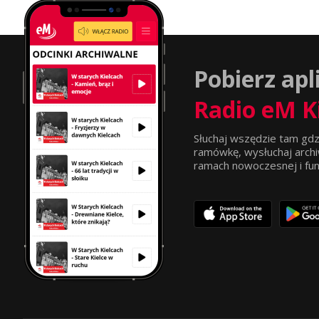
Pobierz apl
Radio eM K
Słuchaj wszędzie tam gdz
ramówkę, wysłuchaj archi
ramach nowoczesnej i funkc