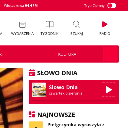
M
| Włoszczowa
94,4 FM
Tryb Ciemny
IA
WYDARZENIA
TYGODNIK
SZUKAJ
RADIO
RT
KULTURA
SŁOWO DNIA
Słowo Dnia
czwartek 6 sierpnia
NAJNOWSZE
Pielgrzymka wyruszyła z