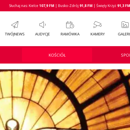
Słuchaj nas: Kielce
107,9 FM
| Busko-Zdrój
91,8 FM
| Święty Krzyż
91,3 F
TWÓJNEWS
AUDYCJE
RAMÓWKA
KAMERY
GALER
KOŚCIÓŁ
SPO