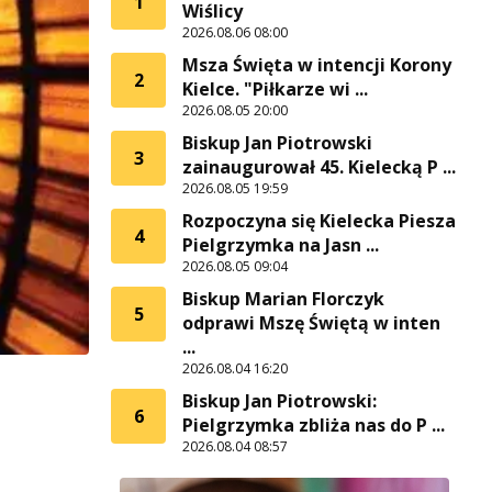
1
Wiślicy
2026.08.06 08:00
Msza Święta w intencji Korony
2
Kielce. "Piłkarze wi ...
2026.08.05 20:00
Biskup Jan Piotrowski
3
zainaugurował 45. Kielecką P ...
2026.08.05 19:59
Rozpoczyna się Kielecka Piesza
4
Pielgrzymka na Jasn ...
2026.08.05 09:04
Biskup Marian Florczyk
5
odprawi Mszę Świętą w inten
...
2026.08.04 16:20
Biskup Jan Piotrowski:
6
Pielgrzymka zbliża nas do P ...
2026.08.04 08:57