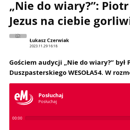
„Nie do wiary?”: Piot
Jezus na ciebie gorli
Łukasz Czerwiak
2023.11.29 16:18
Gościem audycji „Nie do wiary?” był 
Duszpasterskiego WESOŁA54. W rozmow
Posłuchaj
Posłuchaj
00:00