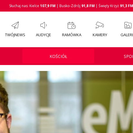
Słuchaj nas: Kielce
107,9 FM
| Busko-Zdrój
91,8 FM
| Święty Krzyż
91,3 F
TWÓJNEWS
AUDYCJE
RAMÓWKA
KAMERY
GALER
KOŚCIÓŁ
SPO