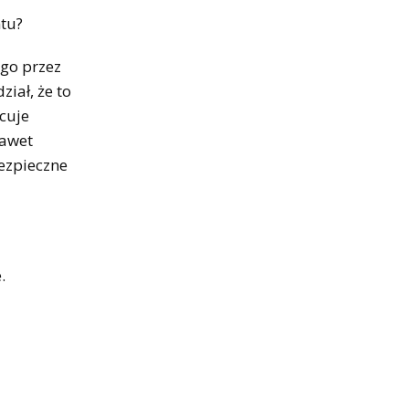
ntu?
ego przez
ział, że to
acuje
nawet
bezpieczne
.