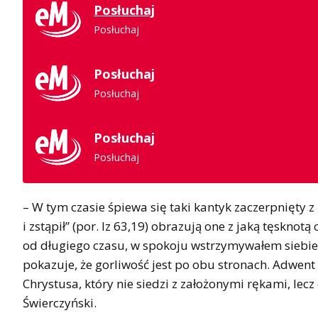
Posłuchaj
Posłuchaj
Posłuchaj
Posłuchaj
Posłuchaj
Posłuchaj
– W tym czasie śpiewa się taki kantyk zaczerpnięty z 
i zstąpił” (por. Iz 63,19) obrazują one z jaką tęskn
od długiego czasu, w spokoju wstrzymywałem siebie, 
pokazuje, że gorliwość jest po obu stronach. Adwent 
Chrystusa, który nie siedzi z założonymi rękami, lecz
Świerczyński.