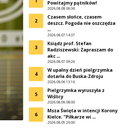
1
Powitajmy pątników!
2026.08.08 06:36
Czasem słońce, czasem
2
deszcz. Pogoda nie oszczędza
...
2026.08.07 14:37
Ksiądz prof. Stefan
3
Radziszewski: Zapraszam do
akc ...
2026.08.07 09:26
W upalny dzień pielgrzymka
4
dotarła do Buska-Zdroju
2026.08.06 13:16
Pielgrzymka wyruszyła z
5
Wiślicy
2026.08.06 08:00
Msza Święta w intencji Korony
6
Kielce. "Piłkarze wi ...
2026.08.05 20:00