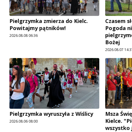
Pielgrzymka zmierza do Kielc.
Czasem sł
Powitajmy pątników!
Pogoda ni
pielgrzym
2026.08.08 06:36
Bożej
2026.08.07 14:3
Pielgrzymka wyruszyła z Wiślicy
Msza Świę
Kielce. "P
2026.08.06 08:00
wszystko j