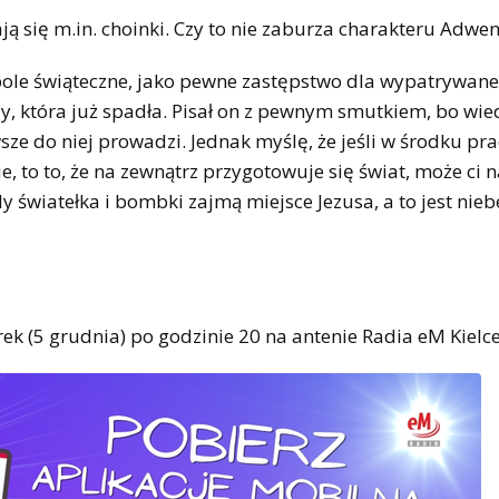
ą się m.in. choinki. Czy to nie zaburza charakteru Adwe
ymbole świąteczne, jako pewne zastępstwo dla wypatrywan
zdy, która już spadła. Pisał on z pewnym smutkiem, bo wied
sze do niej prowadzi. Jednak myślę, że jeśli w środku pr
e, to to, że na zewnątrz przygotowuje się świat, może ci 
y światełka i bombki zajmą miejsce Jezusa, a to jest nie
rek (5 grudnia) po godzinie 20 na antenie Radia eM Kielce