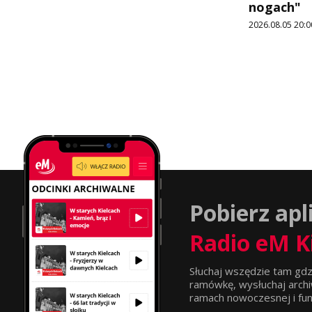
nogach"
2026.08.05 20:0
Pobierz apl
Radio eM K
Słuchaj wszędzie tam gdz
ramówkę, wysłuchaj archi
ramach nowoczesnej i funkc