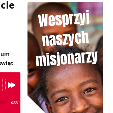
cie
trum
wiąt.
10:33