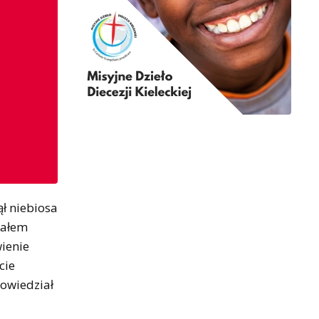
ął niebiosa
załem
wienie
cie
powiedział