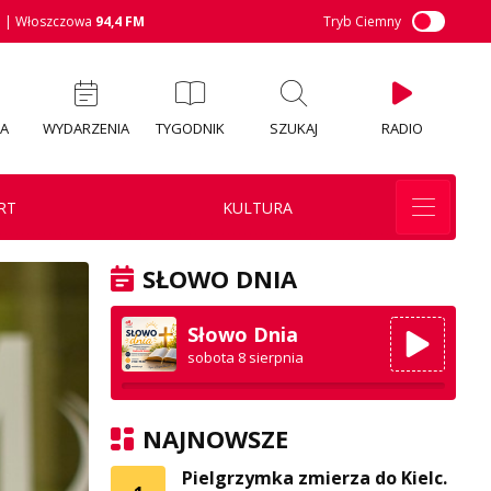
M
| Włoszczowa
94,4 FM
Tryb Ciemny
IA
WYDARZENIA
TYGODNIK
SZUKAJ
RADIO
RT
KULTURA
SŁOWO DNIA
Słowo Dnia
sobota 8 sierpnia
NAJNOWSZE
Pielgrzymka zmierza do Kielc.