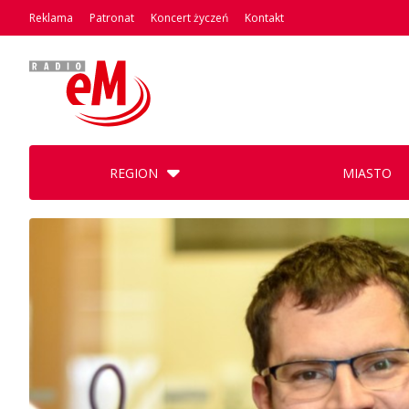
Reklama
Patronat
Koncert życzeń
Kontakt
REGION
MIASTO