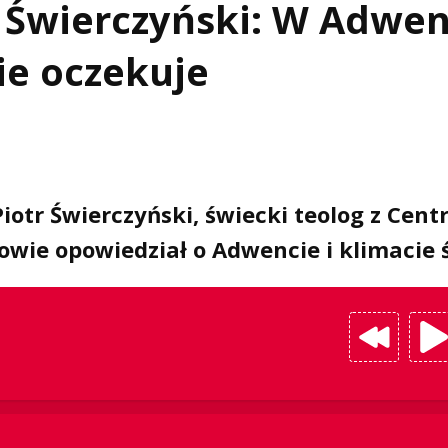
r Świerczyński: W Adwen
wie oczekuje
Piotr Świerczyński, świecki teolog z Cen
ie opowiedział o Adwencie i klimacie ś