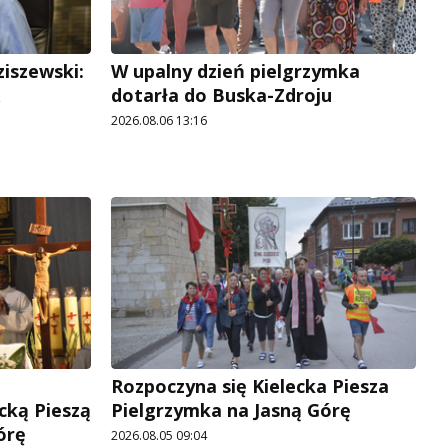
ziszewski:
W upalny dzień pielgrzymka
dotarła do Buska-Zdroju
2026.08.06 13:16
Rozpoczyna się Kielecka Piesza
cką Pieszą
Pielgrzymka na Jasną Górę
órę
2026.08.05 09:04