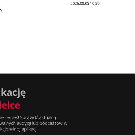
2026.08.05 19:59
0
ikację
ielce
ie jesteś! Sprawdź aktualną
walnych audycji lub podcastów w
jonalnej aplikacji.