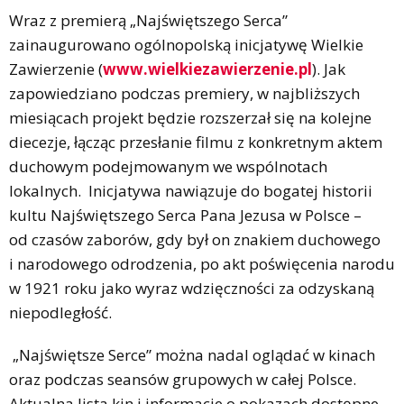
Wraz z premierą „Najświętszego Serca”
zainaugurowano ogólnopolską inicjatywę Wielkie
Zawierzenie (
www.wielkiezawierzenie.pl
). Jak
zapowiedziano podczas premiery, w najbliższych
miesiącach projekt będzie rozszerzał się na kolejne
diecezje, łącząc przesłanie filmu z konkretnym aktem
duchowym podejmowanym we wspólnotach
lokalnych. Inicjatywa nawiązuje do bogatej historii
kultu Najświętszego Serca Pana Jezusa w Polsce –
od czasów zaborów, gdy był on znakiem duchowego
i narodowego odrodzenia, po akt poświęcenia narodu
w 1921 roku jako wyraz wdzięczności za odzyskaną
niepodległość.
„Najświętsze Serce” można nadal oglądać w kinach
oraz podczas seansów grupowych w całej Polsce.
Aktualna lista kin i informacje o pokazach dostępne