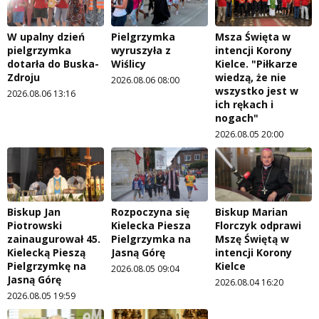
W upalny dzień
Pielgrzymka
Msza Święta w
pielgrzymka
wyruszyła z
intencji Korony
dotarła do Buska-
Wiślicy
Kielce. "Piłkarze
Zdroju
wiedzą, że nie
2026.08.06 08:00
wszystko jest w
2026.08.06 13:16
ich rękach i
nogach"
2026.08.05 20:00
Biskup Jan
Rozpoczyna się
Biskup Marian
Piotrowski
Kielecka Piesza
Florczyk odprawi
zainaugurował 45.
Pielgrzymka na
Mszę Świętą w
Kielecką Pieszą
Jasną Górę
intencji Korony
Pielgrzymkę na
Kielce
2026.08.05 09:04
Jasną Górę
2026.08.04 16:20
2026.08.05 19:59