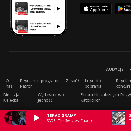
AUDYCJE
O
Regulamin programu
Zespół
Logo do
Regula
nas
Patron
pobrania
konkur
Diecezja
Wydawnictwo
Forum Niezależnych Rozgł
Kielecka
Jedność
Katolickich
TERAZ GRAMY
SADE - The Sweetest Taboo
T