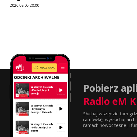
2026.08.05 20:00
Pobierz apl
Radio eM K
Słuchaj wszędzie tam gdz
ramówkę, wysłuchaj archi
ramach nowoczesnej i funkc