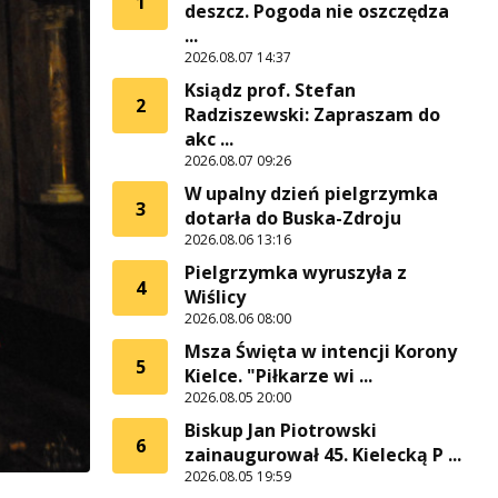
1
deszcz. Pogoda nie oszczędza
...
2026.08.07 14:37
Ksiądz prof. Stefan
2
Radziszewski: Zapraszam do
akc ...
2026.08.07 09:26
W upalny dzień pielgrzymka
3
dotarła do Buska-Zdroju
2026.08.06 13:16
Pielgrzymka wyruszyła z
4
Wiślicy
2026.08.06 08:00
Msza Święta w intencji Korony
5
Kielce. "Piłkarze wi ...
2026.08.05 20:00
Biskup Jan Piotrowski
6
zainaugurował 45. Kielecką P ...
2026.08.05 19:59