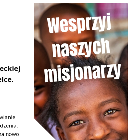
eckiej
lce.
wianie
dzenia,
 na nowo