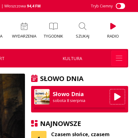
M
| Włoszczowa
94,4 FM
Tryb Ciemny
IA
WYDARZENIA
TYGODNIK
SZUKAJ
RADIO
RT
KULTURA
SŁOWO DNIA
Słowo Dnia
sobota 8 sierpnia
NAJNOWSZE
Czasem słońce, czasem