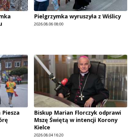
ymka
Pielgrzymka wyruszyła z Wiślicy
u
2026.08.06 08:00
 Piesza
Biskup Marian Florczyk odprawi
órę
Mszę Świętą w intencji Korony
Kielce
2026.08.04 16:20