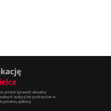
ikację
ielce
ie jesteś! Sprawdź aktualną
walnych audycji lub podcastów w
jonalnej aplikacji.