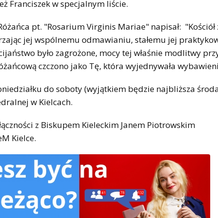
 Franciszek w specjalnym liście.
Różańca pt. "Rosarium Virginis Mariae" napisał: "Kościół
erzając jej wspólnemu odmawianiu, stałemu jej praktyko
cijaństwo było zagrożone, mocy tej właśnie modlitwy pr
óżańcową czczono jako Tę, która wyjednywała wybawieni
iedziałku do soboty (wyjątkiem będzie najbliższa środ
dralnej w Kielcach.
ączności z Biskupem Kieleckim Janem Piotrowskim
M Kielce.