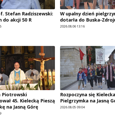
f. Stefan Radziszewski:
W upalny dzień pielgrz
 do akcji 50 R
dotarła do Buska-Zdroj
6
2026.08.06 13:16
n Piotrowski
Rozpoczyna się Kielecka
ował 45. Kielecką Pieszą
Pielgrzymka na Jasną G
kę na Jasną Górę
2026.08.05 09:04
9