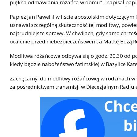
piękna odmawiania różańca w domu" - napisał papież
Papież Jan Paweł II w liście apostolskim dotyczącym 
uznawał szczególną skuteczność tej modlitwy, powi
najtrudniejsze sprawy. W chwilach, gdy samo chrześ
ocalenie przed niebezpieczeństwem, a Matkę Bożą R
Modlitwa różańcowa odbywa się o godz. 20.30 od pon
kiedy będzie nabożeństwo fatimskie) w Bazylice Kate
Zachęcamy do modlitwy różańcowej w rodzinach w ł
za pośrednictwem transmisji w Diecezjalnym Radiu e