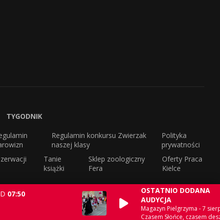
TYGODNIK
egulamin
Regulamin konkursu Zwierzak
Polityka
arowizn
naszej klasy
prywatności
zerwacji
Tanie
Sklep zoologiczny
Oferty Praca
książki
Fera
Kielce
OSTATNIO DODANA
D
07:50
AUDYCJA
Magazyn Pielgrzyma - 7 sierp
Czasem Słońce, czasem des