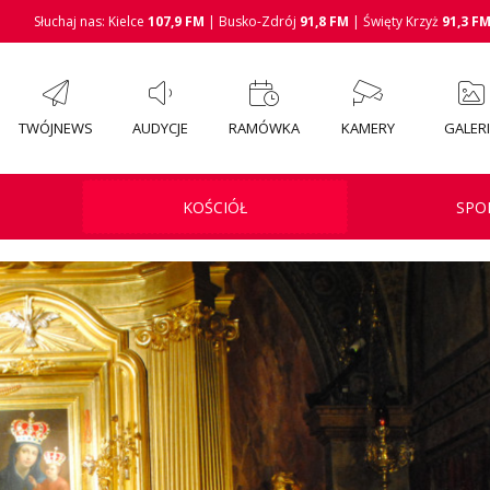
Słuchaj nas: Kielce
107,9 FM
| Busko-Zdrój
91,8 FM
| Święty Krzyż
91,3 F
TWÓJNEWS
AUDYCJE
RAMÓWKA
KAMERY
GALER
KOŚCIÓŁ
SPO