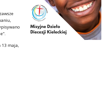
 zawsze
waniu,
zypisywano
e".
a 13 maja,