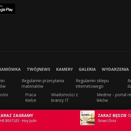
RAMÓWKA
TWÓJNEWS
KAMERY
GALERIA
WYDARZENIA
min
Regulamin przesyłania
Regulamin sklepu
R
sów
materiałów
internetowego
d
ośni
Praca
Wiadomości z
Medme - portal re
Kielce
branży IT
leków
ZARAZ ZAGRAMY
ZARAZ BĘDZIE
O
HE BEATLES - Hey Jude
Słowo Dnia