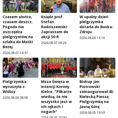
Czasem słońce,
Ksiądz prof.
W upalny dzień
czasem deszcz.
Stefan
pielgrzymka
Pogoda nie
Radziszewski:
dotarła do Buska-
oszczędza
Zapraszam do
Zdroju
pielgrzymów na
akcji 50 R
2026.08.06 13:16
szlaku do Matki
2026.08.07 09:26
Bożej
2026.08.07 14:37
Pielgrzymka
Msza Święta w
Biskup Jan
wyruszyła z
intencji Korony
Piotrowski
Wiślicy
Kielce. "Piłkarze
zainaugurował 45.
wiedzą, że nie
Kielecką Pieszą
2026.08.06 08:00
wszystko jest w
Pielgrzymkę na
ich rękach i
Jasną Górę
nogach"
2026.08.05 19:59
2026.08.05 20:00