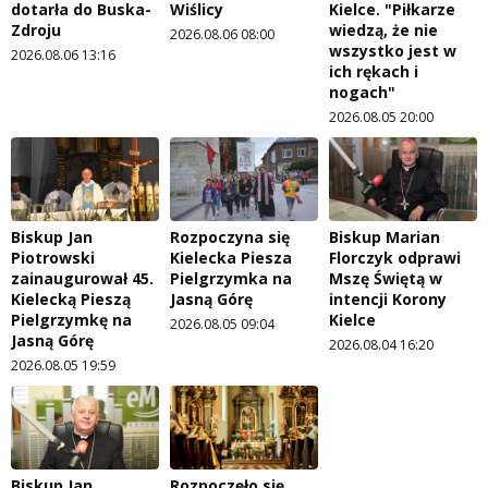
dotarła do Buska-
Wiślicy
Kielce. "Piłkarze
Zdroju
wiedzą, że nie
2026.08.06 08:00
wszystko jest w
2026.08.06 13:16
ich rękach i
nogach"
2026.08.05 20:00
Biskup Jan
Rozpoczyna się
Biskup Marian
Piotrowski
Kielecka Piesza
Florczyk odprawi
zainaugurował 45.
Pielgrzymka na
Mszę Świętą w
Kielecką Pieszą
Jasną Górę
intencji Korony
Pielgrzymkę na
Kielce
2026.08.05 09:04
Jasną Górę
2026.08.04 16:20
2026.08.05 19:59
Biskup Jan
Rozpoczęło się