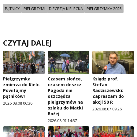
PąTNICY
PIELGRZYMI
DIECEZJA KIELECKA
PIELGRZYMKA 2025
CZYTAJ DALEJ
Pielgrzymka
Czasem słońce,
Ksiądz prof.
zmierza do Kielc.
czasem deszcz.
Stefan
Powitajmy
Pogoda nie
Radziszewski:
pątników!
oszczędza
Zapraszam do
pielgrzymów na
akcji 50 R
2026.08.08 06:36
szlaku do Matki
2026.08.07 09:26
Bożej
2026.08.07 14:37