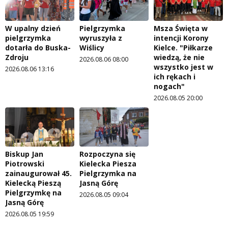
W upalny dzień
Pielgrzymka
Msza Święta w
pielgrzymka
wyruszyła z
intencji Korony
dotarła do Buska-
Wiślicy
Kielce. "Piłkarze
Zdroju
wiedzą, że nie
2026.08.06 08:00
wszystko jest w
2026.08.06 13:16
ich rękach i
nogach"
2026.08.05 20:00
Biskup Jan
Rozpoczyna się
Piotrowski
Kielecka Piesza
zainaugurował 45.
Pielgrzymka na
Kielecką Pieszą
Jasną Górę
Pielgrzymkę na
2026.08.05 09:04
Jasną Górę
2026.08.05 19:59