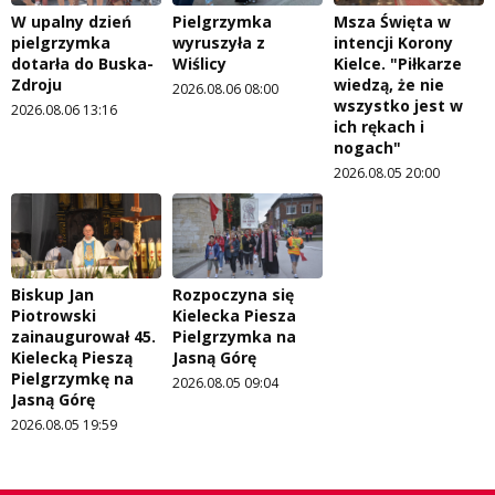
W upalny dzień
Pielgrzymka
Msza Święta w
pielgrzymka
wyruszyła z
intencji Korony
dotarła do Buska-
Wiślicy
Kielce. "Piłkarze
Zdroju
wiedzą, że nie
2026.08.06 08:00
wszystko jest w
2026.08.06 13:16
ich rękach i
nogach"
2026.08.05 20:00
Biskup Jan
Rozpoczyna się
Piotrowski
Kielecka Piesza
zainaugurował 45.
Pielgrzymka na
Kielecką Pieszą
Jasną Górę
Pielgrzymkę na
2026.08.05 09:04
Jasną Górę
2026.08.05 19:59