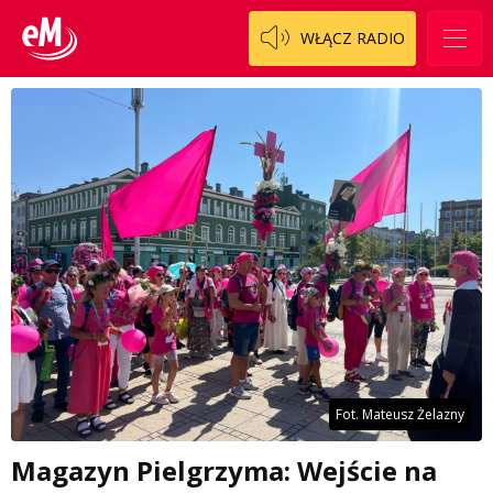
WŁĄCZ RADIO
Fot. Mateusz Żelazny
Magazyn Pielgrzyma: Wejście na