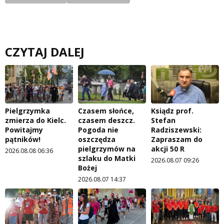
CZYTAJ DALEJ
Pielgrzymka
Czasem słońce,
Ksiądz prof.
zmierza do Kielc.
czasem deszcz.
Stefan
Powitajmy
Pogoda nie
Radziszewski:
pątników!
oszczędza
Zapraszam do
pielgrzymów na
akcji 50 R
2026.08.08 06:36
szlaku do Matki
2026.08.07 09:26
Bożej
2026.08.07 14:37