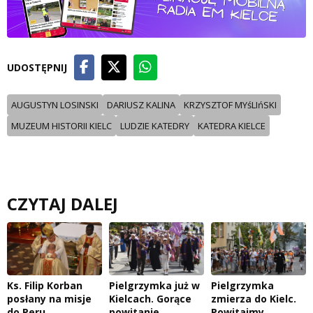
UDOSTĘPNIJ
AUGUSTYN LOSINSKI
DARIUSZ KALINA
KRZYSZTOF MYśLIńSKI
MUZEUM HISTORII KIELC
LUDZIE KATEDRY
KATEDRA KIELCE
CZYTAJ DALEJ
Ks. Filip Korban
Pielgrzymka już w
Pielgrzymka
posłany na misje
Kielcach. Gorące
zmierza do Kielc.
do Peru
powitanie
Powitajmy