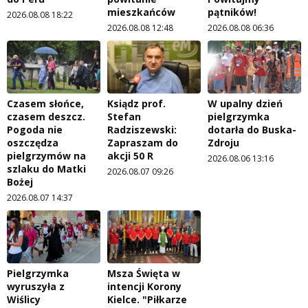
mieszkańców
pątników!
2026.08.08 18:22
2026.08.08 12:48
2026.08.08 06:36
Czasem słońce,
Ksiądz prof.
W upalny dzień
czasem deszcz.
Stefan
pielgrzymka
Pogoda nie
Radziszewski:
dotarła do Buska-
oszczędza
Zapraszam do
Zdroju
pielgrzymów na
akcji 50 R
2026.08.06 13:16
szlaku do Matki
2026.08.07 09:26
Bożej
2026.08.07 14:37
Pielgrzymka
Msza Święta w
wyruszyła z
intencji Korony
Wiślicy
Kielce. "Piłkarze