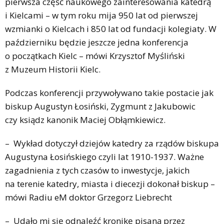
pierwsza część naukowego zainteresowania katedrą
i Kielcami – w tym roku mija 950 lat od pierwszej
wzmianki o Kielcach i 850 lat od fundacji kolegiaty. W
październiku będzie jeszcze jedna konferencja
o początkach Kielc – mówi Krzysztof Myśliński
z Muzeum Historii Kielc.
Podczas konferencji przywoływano takie postacie jak
biskup Augustyn Łosiński, Zygmunt z Jakubowic
czy ksiądz kanonik Maciej Obłąmkiewicz.
– Wykład dotyczył dziejów katedry za rządów biskupa
Augustyna Łosińskiego czyli lat 1910-1937. Ważne
zagadnienia z tych czasów to inwestycje, jakich
na terenie katedry, miasta i diecezji dokonał biskup –
mówi Radiu eM doktor Grzegorz Liebrecht
– Udało mi się odnaleźć kronikę pisaną przez