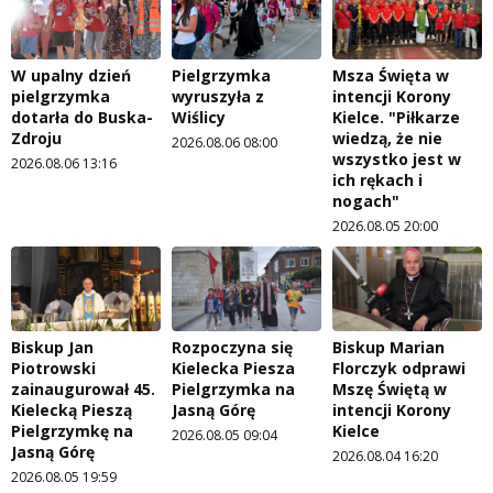
W upalny dzień
Pielgrzymka
Msza Święta w
pielgrzymka
wyruszyła z
intencji Korony
dotarła do Buska-
Wiślicy
Kielce. "Piłkarze
Zdroju
wiedzą, że nie
2026.08.06 08:00
wszystko jest w
2026.08.06 13:16
ich rękach i
nogach"
2026.08.05 20:00
Biskup Jan
Rozpoczyna się
Biskup Marian
Piotrowski
Kielecka Piesza
Florczyk odprawi
zainaugurował 45.
Pielgrzymka na
Mszę Świętą w
Kielecką Pieszą
Jasną Górę
intencji Korony
Pielgrzymkę na
Kielce
2026.08.05 09:04
Jasną Górę
2026.08.04 16:20
2026.08.05 19:59