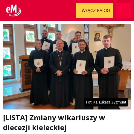
WŁĄCZ RADIO
Fot. Ks. Łukasz Zygmunt
[LISTA] Zmiany wikariuszy w
diecezji kieleckiej