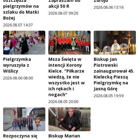
oszczędza
Zapraszam do
Zdroju
pielgrzymów na
akcji 50 R
2026.08.06 13:16
szlaku do Matki
2026.08.07 09:26
Bożej
2026.08.07 14:37
Pielgrzymka
Msza Święta w
Biskup Jan
wyruszyła z
intencji Korony
Piotrowski
Wiślicy
Kielce. "Piłkarze
zainaugurował 45.
wiedzą, że nie
Kielecką Pieszą
2026.08.06 08:00
wszystko jest w
Pielgrzymkę na
ich rękach i
Jasną Górę
nogach"
2026.08.05 19:59
2026.08.05 20:00
Rozpoczyna się
Biskup Marian