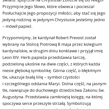
Przyjmijcie Jego Słowo, które oświeca i pociesza!
Posłuchajcie Jego propozycji miłości, aby stać się Jego
jedyną rodziną: w jedynym Chrystusie jesteśmy jedno
– mówił papież.
Przypomnijmy, że kardynał Robert Prevost został
wybrany na Stolicę Piotrową 8 maja przez kolegium
kardynalskie, w drugim dniu konklawe i przyjął imię
Leon XIV. Herb papieża przedstawia tarczę,
podzieloną ukośnie na dwie części, z których każda
niesie głęboką symbolikę. Górna część, o błękitnym
tle, ukazuje białą lilię – symbol czystości
i szczególnego oddania Maryi. Dolna część, na jasnym
tle, nawiązuje do duchowego dziedzictwa Zakonu św.
Augustyna. Przedstawia zamkniętą księgę, na której
spoczywa serce przeszyte strzałą. Symbolizują