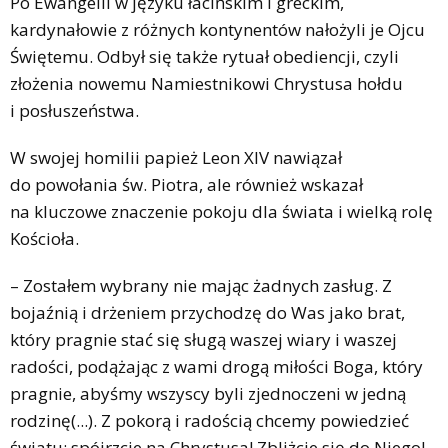
Po Ewangelii w języku łacińskim i greckim,
kardynałowie z różnych kontynentów nałożyli je Ojcu
Świętemu. Odbył się także rytuał obediencji, czyli
złożenia nowemu Namiestnikowi Chrystusa hołdu
i posłuszeństwa.
W swojej homilii papież Leon XIV nawiązał
do powołania św. Piotra, ale również wskazał
na kluczowe znaczenie pokoju dla świata i wielką rolę
Kościoła.
– Zostałem wybrany nie mając żadnych zasług. Z
bojaźnią i drżeniem przychodzę do Was jako brat,
który pragnie stać się sługą waszej wiary i waszej
radości, podążając z wami drogą miłości Boga, który
pragnie, abyśmy wszyscy byli zjednoczeni w jedną
rodzinę(...). Z pokorą i radością chcemy powiedzieć
światu: spójrzcie na Chrystusa! Zbliżcie się do Niego!