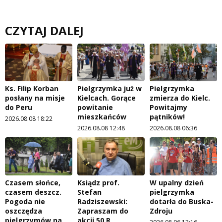
CZYTAJ DALEJ
Ks. Filip Korban
Pielgrzymka już w
Pielgrzymka
posłany na misje
Kielcach. Gorące
zmierza do Kielc.
do Peru
powitanie
Powitajmy
mieszkańców
pątników!
2026.08.08 18:22
2026.08.08 12:48
2026.08.08 06:36
Czasem słońce,
Ksiądz prof.
W upalny dzień
czasem deszcz.
Stefan
pielgrzymka
Pogoda nie
Radziszewski:
dotarła do Buska-
oszczędza
Zapraszam do
Zdroju
pielgrzymów na
akcji 50 R