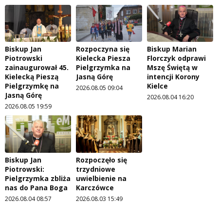
Biskup Jan
Rozpoczyna się
Biskup Marian
Piotrowski
Kielecka Piesza
Florczyk odprawi
zainaugurował 45.
Pielgrzymka na
Mszę Świętą w
Kielecką Pieszą
Jasną Górę
intencji Korony
Pielgrzymkę na
Kielce
2026.08.05 09:04
Jasną Górę
2026.08.04 16:20
2026.08.05 19:59
Biskup Jan
Rozpoczęło się
Piotrowski:
trzydniowe
Pielgrzymka zbliża
uwielbienie na
nas do Pana Boga
Karczówce
2026.08.04 08:57
2026.08.03 15:49