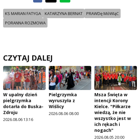
KS MARIAN FATYGA
KATARZYNA BERNAT
PRAWDę MóWIąC
PORANNA ROZMOWA
CZYTAJ DALEJ
W upalny dzień
Pielgrzymka
Msza Święta w
pielgrzymka
wyruszyła z
intencji Korony
dotarła do Buska-
Wiślicy
Kielce. "Piłkarze
Zdroju
wiedzą, że nie
2026.08.06 08:00
wszystko jest w
2026.08.06 13:16
ich rękach i
nogach"
2026.08.05 20:00