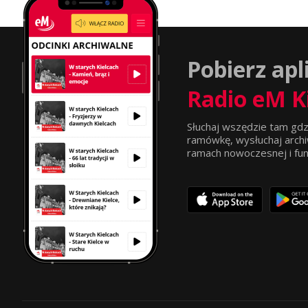
Pobierz apl
Radio eM K
Słuchaj wszędzie tam gdz
ramówkę, wysłuchaj archi
ramach nowoczesnej i funkc