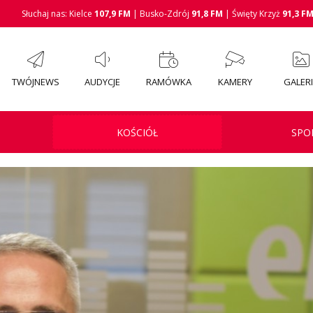
Słuchaj nas: Kielce
107,9 FM
| Busko-Zdrój
91,8 FM
| Święty Krzyż
91,3 F
TWÓJNEWS
AUDYCJE
RAMÓWKA
KAMERY
GALER
KOŚCIÓŁ
SPO