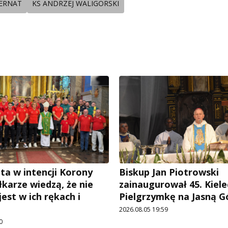
ERNAT
KS ANDRZEJ WALIGORSKI
ta w intencji Korony
Biskup Jan Piotrowski
iłkarze wiedzą, że nie
zainaugurował 45. Kiele
est w ich rękach i
Pielgrzymkę na Jasną G
2026.08.05 19:59
0