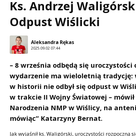
Ks. Andrzej Waligórsk
Odpust Wiślicki
Aleksandra Rękas
2025.09.02 07:44
– 8 września odbędą się uroczystości 
wydarzenie ma wieloletnią tradycję: 
w historii nie odbył się odpust w Wiśl
w trakcie II Wojny Światowej – mówił 
Narodzenia NMP w Wiślicy, na anten
mówiąc” Katarzyny Bernat.
Jak wyjaśnił ks. Waligórski, uroczystości rozpoczną si