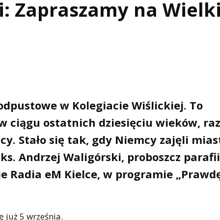
i: Zapraszamy na Wielk
odpustowe w Kolegiacie Wiślickiej. To
w ciągu ostatnich dziesięciu wieków, ra
icy. Stało się tak, gdy Niemcy zajęli mias
ks. Andrzej Waligórski, proboszcz parafii
ie Radia eM Kielce, w programie „Prawd
ę już 5 września.