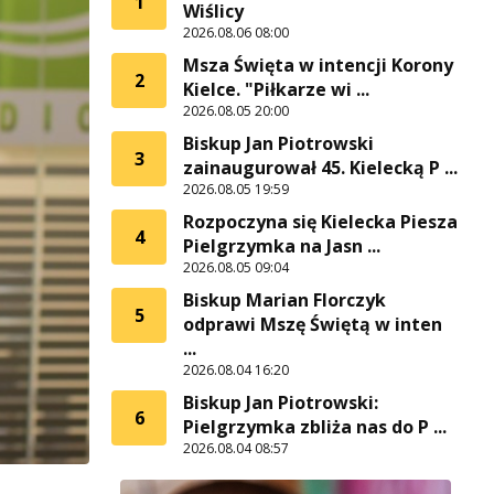
1
Wiślicy
2026.08.06 08:00
Msza Święta w intencji Korony
2
Kielce. "Piłkarze wi ...
2026.08.05 20:00
Biskup Jan Piotrowski
3
zainaugurował 45. Kielecką P ...
2026.08.05 19:59
Rozpoczyna się Kielecka Piesza
4
Pielgrzymka na Jasn ...
2026.08.05 09:04
Biskup Marian Florczyk
5
odprawi Mszę Świętą w inten
...
2026.08.04 16:20
Biskup Jan Piotrowski:
6
Pielgrzymka zbliża nas do P ...
2026.08.04 08:57