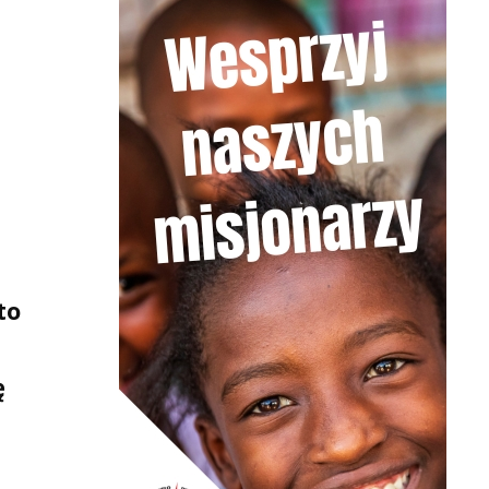
i
z
to
ę