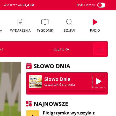
M
| Włoszczowa
94,4 FM
Tryb Ciemny
IA
WYDARZENIA
TYGODNIK
SZUKAJ
RADIO
RT
KULTURA
SŁOWO DNIA
Słowo Dnia
czwartek 6 sierpnia
NAJNOWSZE
Pielgrzymka wyruszyła z