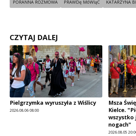
PORANNA ROZMOWA
PRAWDę MóWIąC
KATARZYNA B
CZYTAJ DALEJ
Pielgrzymka wyruszyła z Wiślicy
Msza Świę
Kielce. "P
2026.08.06 08:00
wszystko j
nogach"
2026.08.05 20:0