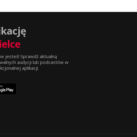
ikację
ielce
ie jesteś! Sprawdź aktualną
walnych audycji lub podcastów w
jonalnej aplikacji.