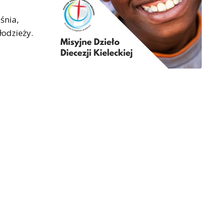
śnia,
łodzieży.