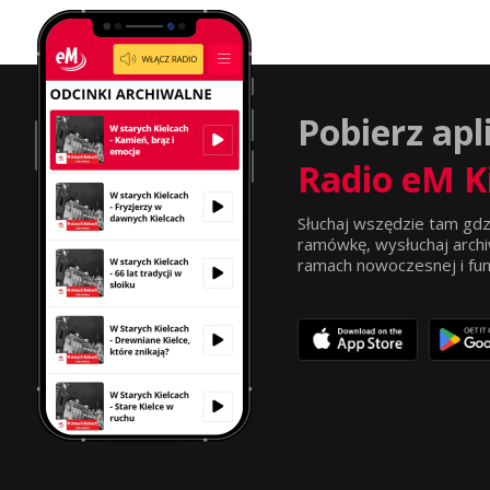
Pobierz apl
Radio eM K
Słuchaj wszędzie tam gdz
ramówkę, wysłuchaj archi
ramach nowoczesnej i funkc