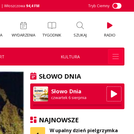
M
| Włoszczowa
94,4 FM
Tryb Ciemny
IA
WYDARZENIA
TYGODNIK
SZUKAJ
RADIO
RT
KULTURA
SŁOWO DNIA
Słowo Dnia
czwartek 6 sierpnia
NAJNOWSZE
W upalny dzień pielgrzymka