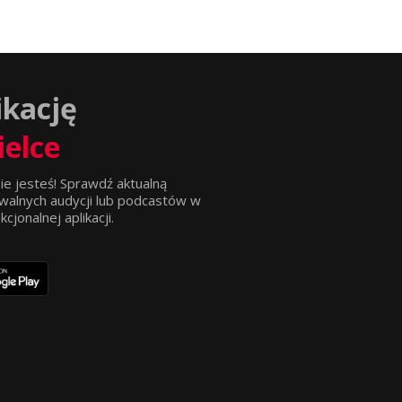
ikację
ielce
ie jesteś! Sprawdź aktualną
walnych audycji lub podcastów w
jonalnej aplikacji.