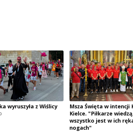
ka wyruszyła z Wiślicy
Msza Święta w intencji
Kielce. "Piłkarze wiedzą
0
wszystko jest w ich ręka
nogach"