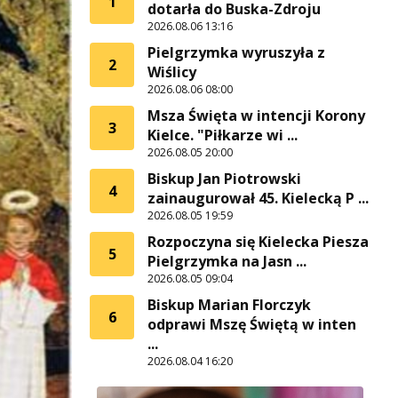
1
dotarła do Buska-Zdroju
2026.08.06 13:16
Pielgrzymka wyruszyła z
2
Wiślicy
2026.08.06 08:00
Msza Święta w intencji Korony
3
Kielce. "Piłkarze wi ...
2026.08.05 20:00
Biskup Jan Piotrowski
4
zainaugurował 45. Kielecką P ...
2026.08.05 19:59
Rozpoczyna się Kielecka Piesza
5
Pielgrzymka na Jasn ...
2026.08.05 09:04
Biskup Marian Florczyk
6
odprawi Mszę Świętą w inten
...
2026.08.04 16:20