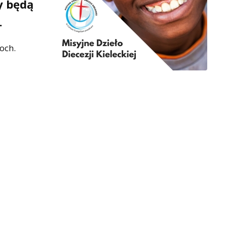
y będą
.
och.