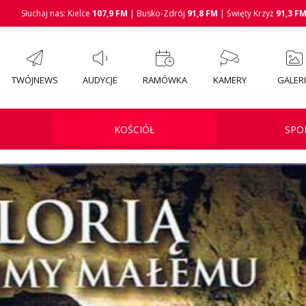
Słuchaj nas: Kielce
107,9 FM
| Busko-Zdrój
91,8 FM
| Święty Krzyż
91,3 F
TWÓJNEWS
AUDYCJE
RAMÓWKA
KAMERY
GALER
KOŚCIÓŁ
SPO