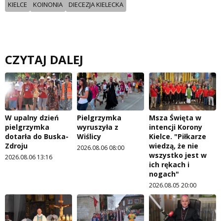
KIELCE
KOINONIA
DIECEZJA KIELECKA
CZYTAJ DALEJ
W upalny dzień
Pielgrzymka
Msza Święta w
pielgrzymka
wyruszyła z
intencji Korony
dotarła do Buska-
Wiślicy
Kielce. "Piłkarze
Zdroju
wiedzą, że nie
2026.08.06 08:00
wszystko jest w
2026.08.06 13:16
ich rękach i
nogach"
2026.08.05 20:00