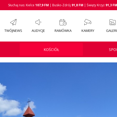
Słuchaj nas: Kielce
107,9 FM
| Busko-Zdrój
91,8 FM
| Święty Krzyż
91,3 F
TWÓJNEWS
AUDYCJE
RAMÓWKA
KAMERY
GALER
KOŚCIÓŁ
SPO