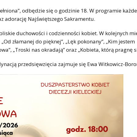
ełniona”, odbędzie się o godzinie 18. W programie każd
raz adorację Najświętszego Sakramentu.
liskie duchowości i codzienności kobiet. W kolejnych mi
: „Od złamanej do pięknej”, „Lęk pokonany”, „Kim jestem
owa”, „Troski nas okradają” oraz „Kobieta, którą pragnę si
dynacją przedsięwzięcia zajmuje się Ewa Witkowicz-Boro