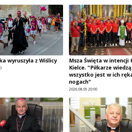
ka wyruszyła z Wiślicy
Msza Święta w intencji
Kielce. "Piłkarze wiedzą
0
wszystko jest w ich ręka
nogach"
2026.08.05 20:00