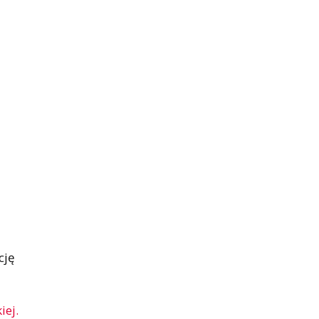
cję
iej.