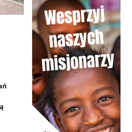
ań
dą