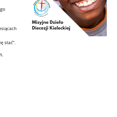
ego
esiącach
ę stać”.
ń.