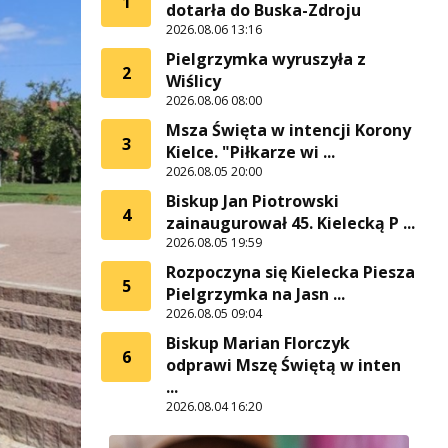
1
dotarła do Buska-Zdroju
2026.08.06 13:16
Pielgrzymka wyruszyła z
2
Wiślicy
2026.08.06 08:00
Msza Święta w intencji Korony
3
Kielce. "Piłkarze wi ...
2026.08.05 20:00
Biskup Jan Piotrowski
4
zainaugurował 45. Kielecką P ...
2026.08.05 19:59
Rozpoczyna się Kielecka Piesza
5
Pielgrzymka na Jasn ...
2026.08.05 09:04
Biskup Marian Florczyk
6
odprawi Mszę Świętą w inten
...
2026.08.04 16:20