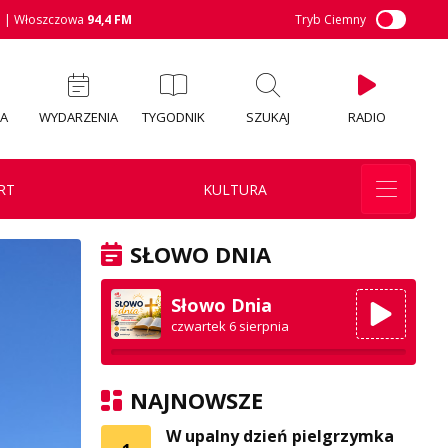
M
| Włoszczowa
94,4 FM
Tryb Ciemny
IA
WYDARZENIA
TYGODNIK
SZUKAJ
RADIO
RT
KULTURA
SŁOWO DNIA
Słowo Dnia
czwartek 6 sierpnia
NAJNOWSZE
W upalny dzień pielgrzymka