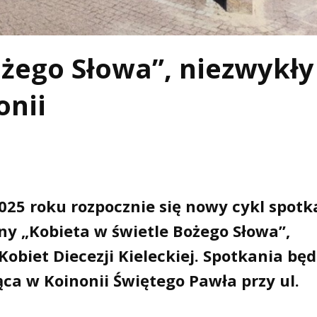
ożego Słowa”, niezwykły
onii
2025 roku rozpocznie się nowy cykl spotk
ny „Kobieta w świetle Bożego Słowa”,
biet Diecezji Kieleckiej. Spotkania bę
ca w Koinonii Świętego Pawła przy ul.