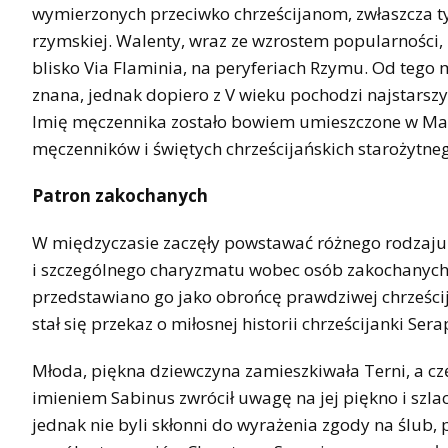
wymierzonych przeciwko chrześcijanom, zwłaszcza 
rzymskiej. Walenty, wraz ze wzrostem popularności, z
blisko Via Flaminia, na peryferiach Rzymu. Od tego 
znana, jednak dopiero z V wieku pochodzi najstarszy
Imię męczennika zostało bowiem umieszczone w Ma
męczenników i świętych chrześcijańskich starożytne
Patron zakochanych
W międzyczasie zaczęły powstawać różnego rodzaju 
i szczególnego charyzmatu wobec osób zakochanych.
przedstawiano go jako obrońcę prawdziwej chrześcija
stał się przekaz o miłosnej historii chrześcijanki S
Młoda, piękna dziewczyna zamieszkiwała Terni, a czę
imieniem Sabinus zwrócił uwagę na jej piękno i szlach
jednak nie byli skłonni do wyrażenia zgody na ślub,