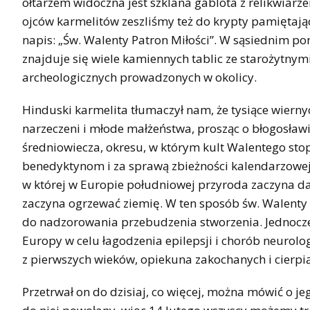
ołtarzem widoczna jest szklana gablota z relikwiarz
ojców karmelitów zeszliśmy też do krypty pamiętają
napis: „Św. Walenty Patron Miłości”. W sąsiednim p
znajduje się wiele kamiennych tablic ze starożytnym
archeologicznych prowadzonych w okolicy.
Hinduski karmelita tłumaczył nam, że tysiące wierny
narzeczeni i młode małżeństwa, prosząc o błogosła
średniowiecza, okresu, w którym kult Walentego stopn
benedyktynom i za sprawą zbieżności kalendarzowej
w której w Europie południowej przyroda zaczyna d
zaczyna ogrzewać ziemię. W ten sposób św. Walenty 
do nadzorowania przebudzenia stworzenia. Jednocz
Europy w celu łagodzenia epilepsji i chorób neurolo
z pierwszych wieków, opiekuna zakochanych i cierpi
Przetrwał on do dzisiaj, co więcej, można mówić o jeg