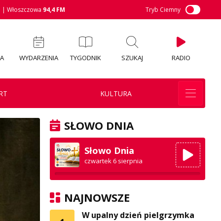
M
| Włoszczowa
94,4 FM
Tryb Ciemny
IA
WYDARZENIA
TYGODNIK
SZUKAJ
RADIO
RT
KULTURA
SŁOWO DNIA
Słowo Dnia
czwartek 6 sierpnia
NAJNOWSZE
W upalny dzień pielgrzymka