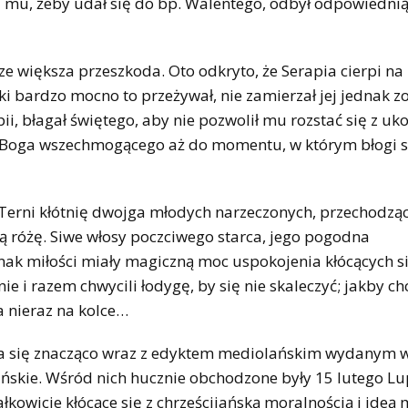
 mu, żeby udał się do bp. Walentego, odbył odpowiedni
zcze większa przeszkoda. Oto odkryto, że Serapia cierpi n
i bardzo mocno to przeżywał, nie zamierzał jej jednak zo
, błagał świętego, aby nie pozwolił mu rozstać się z uk
 do Boga wszechmogącego aż do momentu, w którym błogi 
 Terni kłótnię dwojga młodych narzeczonych, przechodzą
ą różę. Siwe włosy poczciwego starca, jego pogodna
 znak miłości miały magiczną moc uspokojenia kłócących s
ie i razem chwycili łodygę, by się nie skaleczyć; jakby ch
 nieraz na kolce…
ła się znacząco wraz z edyktem mediolańskim wydanym w
ańskie. Wśród nich hucznie obchodzone były 15 lutego Lu
kowicie kłócące się z chrześcijańską moralnością i ideą m