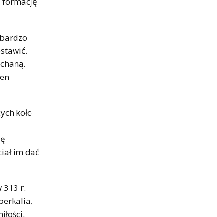
ą formację
a bardzo
stawić.
ochaną.
sen
cych koło
ię
ciał im dać
 313 r.
perkalia,
iłości.