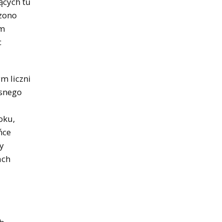
ących tu
czono
ym
c
m liczni
esnego
oku,
ńce
y
ach