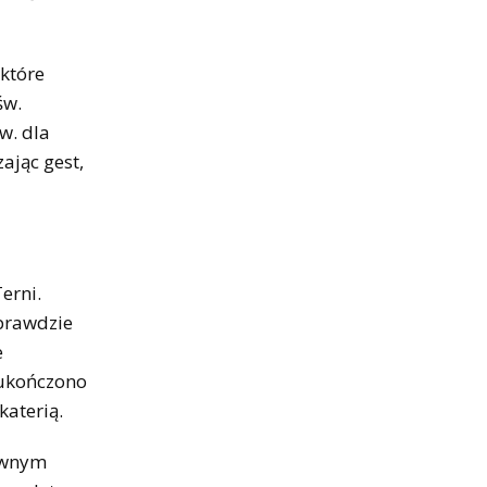
 które
św.
w. dla
ając gest,
erni.
prawdzie
e
 ukończono
aterią.
łównym