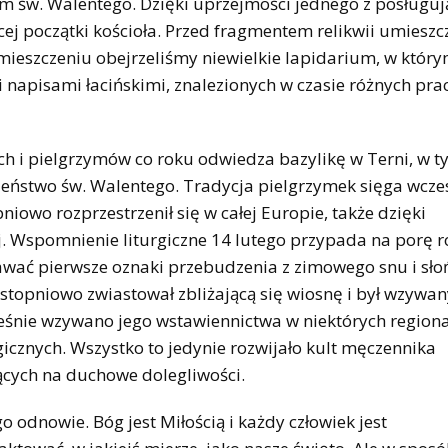
em św. Walentego. Dzięki uprzejmości jednego z posługuj
cej początki kościoła. Przed fragmentem relikwii umiesz
omieszczeniu obejrzeliśmy niewielkie lapidarium, w któr
i napisami łacińskimi, znalezionych w czasie różnych pra
ch i pielgrzymów co roku odwiedza bazylikę w Terni, w ty
wieństwo św. Walentego. Tradycja pielgrzymek sięga wcz
iowo rozprzestrzenił się w całej Europie, także dzięki
. Wspomnienie liturgiczne 14 lutego przypada na porę r
awać pierwsze oznaki przebudzenia z zimowego snu i sło
stopniowo zwiastował zbliżającą się wiosnę i był wzywan
eśnie wzywano jego wstawiennictwa w niektórych region
gicznych. Wszystko to jedynie rozwijało kult męczennika
ących na duchowe dolegliwości.
o odnowie. Bóg jest Miłością i każdy człowiek jest