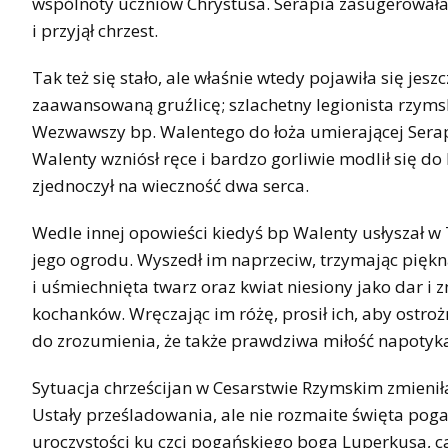
wspólnoty uczniów Chrystusa. Serapia zasugerowała
i przyjął chrzest.
Tak też się stało, ale właśnie wtedy pojawiła się jes
zaawansowaną gruźlicę; szlachetny legionista rzymsk
Wezwawszy bp. Walentego do łoża umierającej Serapii
Walenty wzniósł ręce i bardzo gorliwie modlił się
zjednoczył na wieczność dwa serca.
Wedle innej opowieści kiedyś bp Walenty usłyszał w
jego ogrodu. Wyszedł im naprzeciw, trzymając piękn
i uśmiechnięta twarz oraz kwiat niesiony jako dar i
kochanków. Wręczając im różę, prosił ich, aby ostrożn
do zrozumienia, że także prawdziwa miłość napotyka
Sytuacja chrześcijan w Cesarstwie Rzymskim zmieni
Ustały prześladowania, ale nie rozmaite święta pog
uroczystości ku czci pogańskiego boga Luperkusa, cał