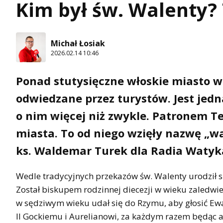
Kim był św. Walenty? 
Michał Łosiak
2026.02.14 10:46
Ponad stutysięczne włoskie miasto w 
odwiedzane przez turystów. Jest jed
o nim więcej niż zwykle. Patronem Te
miasta. To od niego wzięły nazwę „wa
ks. Waldemar Turek dla Radia Watyk
Wedle tradycyjnych przekazów św. Walenty urodził si
Został biskupem rodzinnej diecezji w wieku zaledwie 
w sędziwym wieku udał się do Rzymu, aby głosić Ew
II Gockiemu i Aurelianowi, za każdym razem będąc a