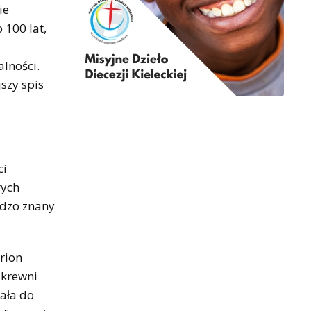
ie
 100 lat,
alności.
szy spis
ci
rych
rdzo znany
rion
 krewni
żała do