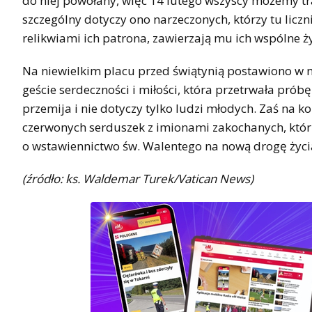
do niej powołany, więc 14 lutego wszyscy możemy tra
szczególny dotyczy ono narzeczonych, którzy tu licz
relikwiami ich patrona, zawierzają mu ich wspólne ż
Na niewielkim placu przed świątynią postawiono w 
geście serdeczności i miłości, która przetrwała próbę
przemija i nie dotyczy tylko ludzi młodych. Zaś na
czerwonych serduszek z imionami zakochanych, którzy
o wstawiennictwo św. Walentego na nową drogę życ
(źródło: ks. Waldemar Turek/Vatican News)