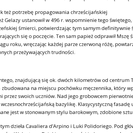
ak też potrzebę propagowania chrześcijańskiej
eż Gelazy ustanowił w 496 r. wspomnienie tego świętego,
czeńskiej śmierci, potwierdzając tym samym definitywnie 
rających się o poczęcie. Ten sam papież odprawił Mszę ś
iągu roku, wręczając każdej parze czerwoną różę, powtarz
onych przeżywających trudności.
tego, znajdującą się ok. dwóch kilometrów od centrum T
ła zbudowana na miejscu pochówku męczennika, który w
erni przez swoich uczniów. Nad jego grobowcem pierwotni
 wczesnochrześcijańską bazylikę. Klasycystyczną fasadę
mane jest w stonowanym stylu barokowym, zdobione sztuk
 tym dzieła Cavaliera d’Arpino i Luki Polidoriego. Pod g