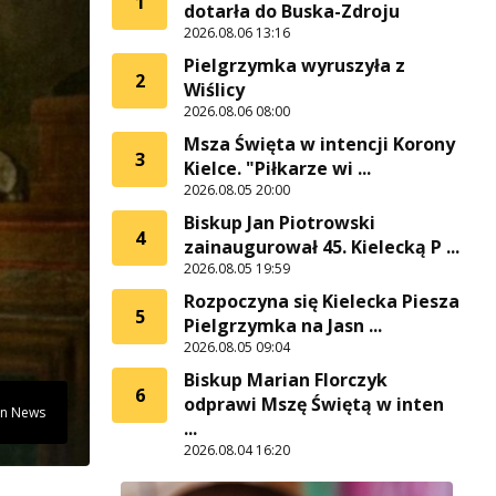
1
dotarła do Buska-Zdroju
2026.08.06 13:16
Pielgrzymka wyruszyła z
2
Wiślicy
2026.08.06 08:00
Msza Święta w intencji Korony
3
Kielce. "Piłkarze wi ...
2026.08.05 20:00
Biskup Jan Piotrowski
4
zainaugurował 45. Kielecką P ...
2026.08.05 19:59
Rozpoczyna się Kielecka Piesza
5
Pielgrzymka na Jasn ...
2026.08.05 09:04
Biskup Marian Florczyk
6
odprawi Mszę Świętą w inten
can News
...
2026.08.04 16:20