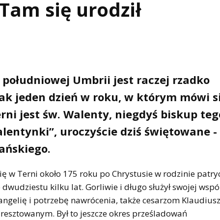
Tam się urodził
południowej Umbrii jest raczej rzadko
nak jeden dzień w roku, w którym mówi s
rni jest św. Walenty, niegdyś biskup teg
lentynki”, uroczyście dziś świętowane - 
ańskiego.
ę w Terni około 175 roku po Chrystusie w rodzinie patry
dwudziestu kilku lat. Gorliwie i długo służył swojej wspó
angelię i potrzebę nawrócenia, także cesarzom Klaudius
resztowanym. Był to jeszcze okres prześladowań