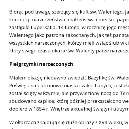
Biorąc pod uwagę szerzący się kult św. Walentego, j
koncepcji narzeczeństwa, małżeństwa i miłości, papi
zastąpiło Luperkalia, 14 lutego, w rocznicę jego mę
Walentego jako patrona zakochanych, jak też par sta
wszystkich narzeczonych, którzy mieli wziąć ślub w c
który swego czasu okazał św. Walenty parze narzecz
Pielgrzymki narzeczonych
Miałem okazję niedawno zwiedzić Bazylikę św. Walen
Poświęcona patronowi miasta i zakochanych, zosta
został ścięty w Rzymie, ale przywieziony nocą do T
zbudowano kaplicę, którą później przekształcono we
dopiero w 1854 r. Wnętrze aktualnej świątyni utrzy
W ołtarzach znajdują się duże obrazy z XVII wieku, w