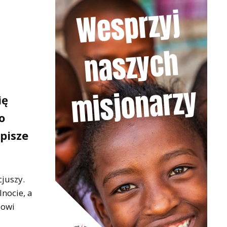
ię
o
pisze
cjuszy.
lnocie, a
zowi