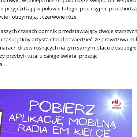
ktować, w jakiejś mierze, jako nasze święto. Ale w spos
nie przyjeżdżają w połowie lutego, procesyjnie przechodz
ycie i otrzymują… czerwone róże.
naszych czasach pomnik przedstawiający dwoje starszych
 czasu; jakby artysta chciał powiedzieć, że prawdziwa mił
 konarach drzew rosnących na tym samym placu dostrzegłe
 przybyli tutaj z całego świata, prosząc
ia…