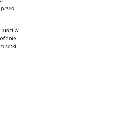
ób
ą przed
 ludzi w
ość nie
m setki