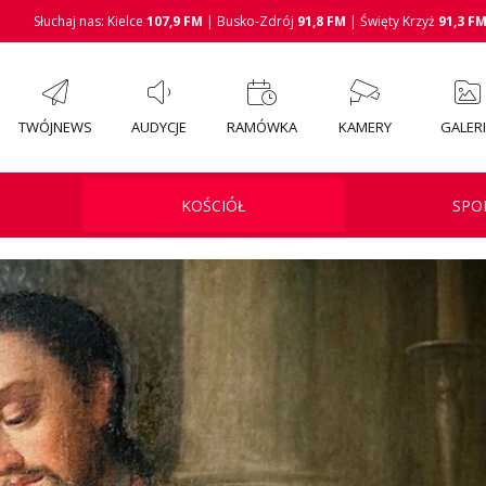
Słuchaj nas: Kielce
107,9 FM
| Busko-Zdrój
91,8 FM
| Święty Krzyż
91,3 F
TWÓJNEWS
AUDYCJE
RAMÓWKA
KAMERY
GALER
KOŚCIÓŁ
SPO