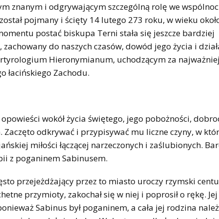
tym znanym i odgrywającym szczególną rolę we wspólnoc
ostał pojmany i ścięty 14 lutego 273 roku, w wieku około
momentu postać biskupa Terni stała się jeszcze bardziej
, zachowany do naszych czasów, dowód jego życia i dział
rtyrologium Hieronymianum, uchodzącym za najważniej
go łacińskiego Zachodu.
opowieści wokół życia świętego, jego pobożności, dobro
 Zaczęto odkrywać i przypisywać mu liczne czyny, w któ
ńskiej miłości łączącej narzeczonych i zaślubionych. Ba
erapii z poganinem Sabinusem.
sto przejeżdżający przez to miasto uroczy rzymski centu
etne przymioty, zakochał się w niej i poprosił o rękę. Jej
 ponieważ Sabinus był poganinem, a cała jej rodzina nale