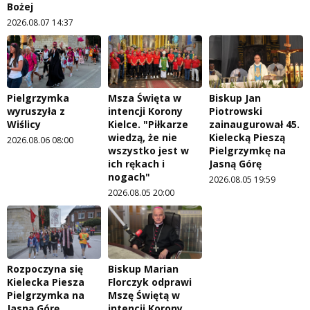
Bożej
2026.08.07 14:37
Pielgrzymka
Msza Święta w
Biskup Jan
wyruszyła z
intencji Korony
Piotrowski
Wiślicy
Kielce. "Piłkarze
zainaugurował 45.
wiedzą, że nie
Kielecką Pieszą
2026.08.06 08:00
wszystko jest w
Pielgrzymkę na
ich rękach i
Jasną Górę
nogach"
2026.08.05 19:59
2026.08.05 20:00
Rozpoczyna się
Biskup Marian
Kielecka Piesza
Florczyk odprawi
Pielgrzymka na
Mszę Świętą w
Jasną Górę
intencji Korony