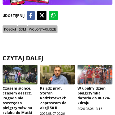
UDOSTĘPNIJ
KOśCIół
ŚDM
WOLONTARIUSZE
CZYTAJ DALEJ
Czasem słońce,
Ksiądz prof.
W upalny dzień
czasem deszcz.
Stefan
pielgrzymka
Pogoda nie
Radziszewski:
dotarła do Buska-
oszczędza
Zapraszam do
Zdroju
pielgrzymów na
akcji 50 R
2026.08.06 13:16
szlaku do Matki
2026.08.07 09:26