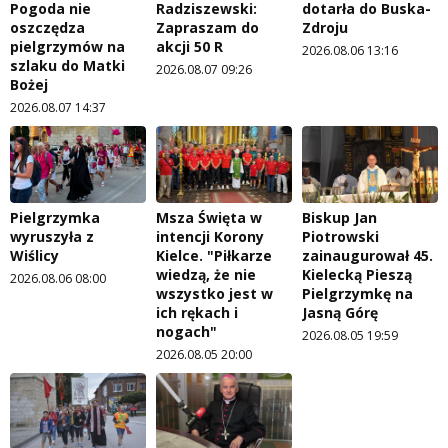
Pogoda nie
Radziszewski:
dotarła do Buska-
oszczędza
Zapraszam do
Zdroju
pielgrzymów na
akcji 50 R
2026.08.06 13:16
szlaku do Matki
2026.08.07 09:26
Bożej
2026.08.07 14:37
Pielgrzymka
Msza Święta w
Biskup Jan
wyruszyła z
intencji Korony
Piotrowski
Wiślicy
Kielce. "Piłkarze
zainaugurował 45.
wiedzą, że nie
Kielecką Pieszą
2026.08.06 08:00
wszystko jest w
Pielgrzymkę na
ich rękach i
Jasną Górę
nogach"
2026.08.05 19:59
2026.08.05 20:00