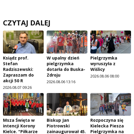
CZYTAJ DALEJ
Ksiądz prof.
W upalny dzień
Pielgrzymka
Stefan
pielgrzymka
wyruszyła z
Radziszewski:
dotarła do Buska-
Wiślicy
Zapraszam do
Zdroju
2026.08.06 08:00
akcji 50 R
2026.08.06 13:16
2026.08.07 09:26
Msza Święta w
Biskup Jan
Rozpoczyna się
intencji Korony
Piotrowski
Kielecka Piesza
Kielce. "Piłkarze
zainaugurował 45.
Pielgrzymka na