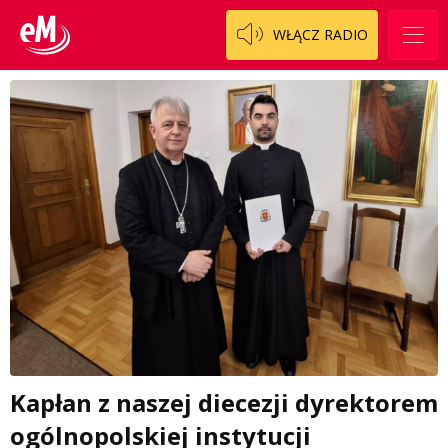
WŁĄCZ RADIO
Kapłan z naszej diecezji dyrektorem
ogólnopolskiej instytucji