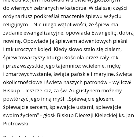
do wiernych zebranych w katedrze. W dalszej części
ordynariusz podkreślał znaczenie śpiewu w życiu
religijnym. - Nie ulega wątpliwości, że śpiew ma
zadanie ewangelizacyjne, opowiada Ewangelię, dobrą
nowinę. Opowiada ją śpiewem adwentowych pieśni
i tak uroczych kolęd. Kiedy słowo stało się ciałem,
śpiew towarzyszy liturgii Kościoła przez cały rok
i przez wszystkie jego tajemnice: wcielenie, mękę
i zmartwychwstanie, święta pańskie i maryjne, święta
okolicznościowe i święta naszych patronów – wyliczał
Biskup. - Jeszcze raz, za św. Augustynem możemy
powtórzyć jego inną myśl: „Śpiewajcie głosem,
śpiewajcie sercem, śpiewajcie ustami, śpiewajcie
swoim życiem” - głosił Biskup Diecezji Kieleckiej ks. Jan
Piotrowski.