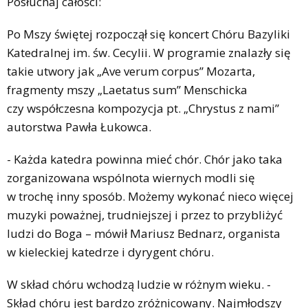
Posłuchaj całości:
Po Mszy świętej rozpoczął się koncert Chóru Bazyliki
Katedralnej im. św. Cecylii. W programie znalazły się
takie utwory jak „Ave verum corpus” Mozarta,
fragmenty mszy „Laetatus sum” Menschicka
czy współczesna kompozycja pt. „Chrystus z nami”
autorstwa Pawła Łukowca.
- Każda katedra powinna mieć chór. Chór jako taka
zorganizowana wspólnota wiernych modli się
w trochę inny sposób. Możemy wykonać nieco więcej
muzyki poważnej, trudniejszej i przez to przybliżyć
ludzi do Boga – mówił Mariusz Bednarz, organista
w kieleckiej katedrze i dyrygent chóru.
W skład chóru wchodzą ludzie w różnym wieku. -
Skład chóru jest bardzo zróżnicowany. Najmłodszy