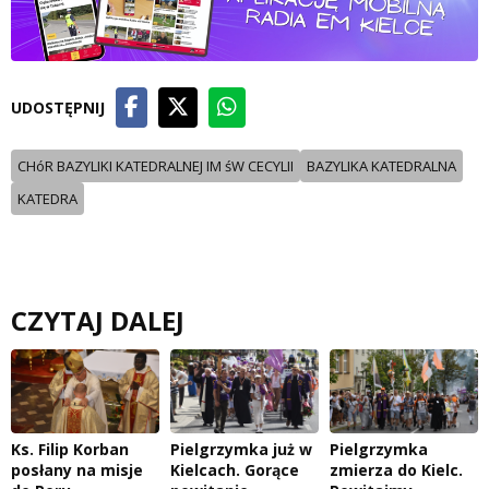
UDOSTĘPNIJ
CHóR BAZYLIKI KATEDRALNEJ IM śW CECYLII
BAZYLIKA KATEDRALNA
KATEDRA
CZYTAJ DALEJ
Ks. Filip Korban
Pielgrzymka już w
Pielgrzymka
posłany na misje
Kielcach. Gorące
zmierza do Kielc.