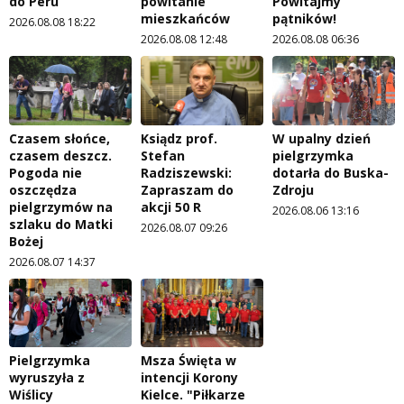
do Peru
powitanie
Powitajmy
mieszkańców
pątników!
2026.08.08 18:22
2026.08.08 12:48
2026.08.08 06:36
Czasem słońce,
Ksiądz prof.
W upalny dzień
czasem deszcz.
Stefan
pielgrzymka
Pogoda nie
Radziszewski:
dotarła do Buska-
oszczędza
Zapraszam do
Zdroju
pielgrzymów na
akcji 50 R
2026.08.06 13:16
szlaku do Matki
2026.08.07 09:26
Bożej
2026.08.07 14:37
Pielgrzymka
Msza Święta w
wyruszyła z
intencji Korony
Wiślicy
Kielce. "Piłkarze