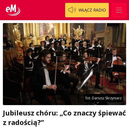
WŁĄCZ RADIO
fot. Dariusz Skrzyniarz
Jubileusz chóru: „Co znaczy śpiewać
z radością?”