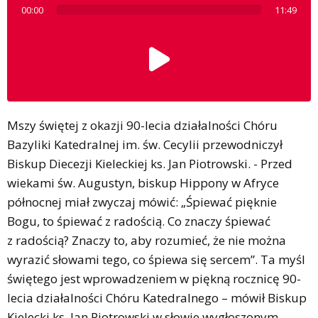
00:00
11:49
Mszy świętej z okazji 90-lecia działalności Chóru
Bazyliki Katedralnej im. św. Cecylii przewodniczył
Biskup Diecezji Kieleckiej ks. Jan Piotrowski. - Przed
wiekami św. Augustyn, biskup Hippony w Afryce
północnej miał zwyczaj mówić: „Śpiewać pięknie
Bogu, to śpiewać z radością. Co znaczy śpiewać
z radością? Znaczy to, aby rozumieć, że nie można
wyrazić słowami tego, co śpiewa się sercem”. Ta myśl
świętego jest wprowadzeniem w piękną rocznicę 90-
lecia działalności Chóru Katedralnego – mówił Biskup
Kielecki ks. Jan Piotrowski w słowie wygłoszonym