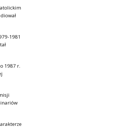
atolickim
udiował
1979-1981
tał
o 1987 r.
ej
misji
minariów
harakterze