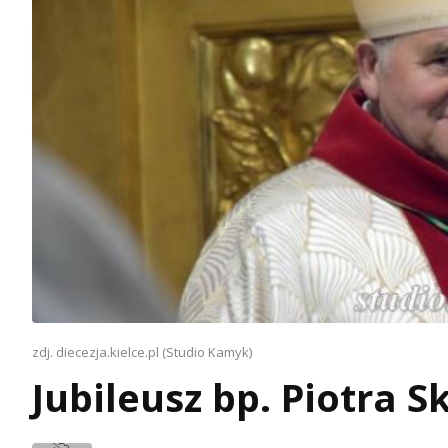
zdj. diecezja.kielce.pl (Studio Kamyk)
Jubileusz bp. Piotra 