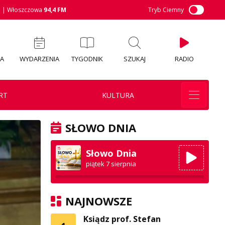
M
| Włoszczowa
94,4 FM
Tryb Ciemny
IA
WYDARZENIA
TYGODNIK
SZUKAJ
RADIO
RT
KULTURA
SŁOWO DNIA
Słowo Dnia
piątek 7 sierpnia
NAJNOWSZE
Ksiądz prof. Stefan