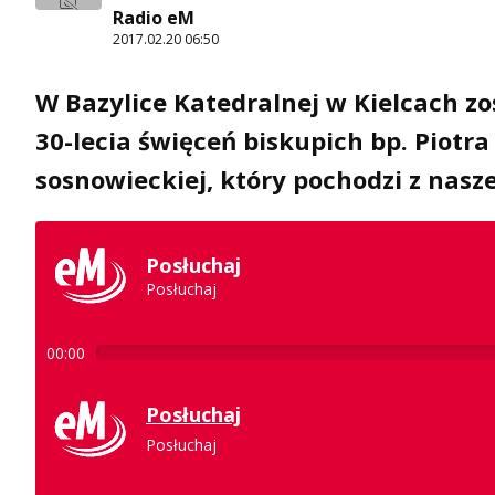
Radio eM
2017.02.20 06:50
W Bazylice Katedralnej w Kielcach zo
30-lecia święceń biskupich bp. Piotr
sosnowieckiej, który pochodzi z naszej
Posłuchaj
Posłuchaj
00:00
Posłuchaj
Posłuchaj