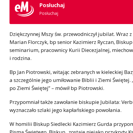
Posłuchaj
Posłuchaj
Dziękczynnej Mszy św. przewodniczył jubilat. Wraz z 
Marian Florczyk, bp senior Kazimierz Ryczan, Biskup 
seminarium, pracownicy Kurii Diecezjalnej, miechows
i rodzina.
Bp Jan Piotrowski, witając zebranych w kieleckiej Ba
a szczególnie jego umiłowanie Biblii i Ziemi Świętej.
po Ziemi Świętej” – mówił bp Piotrowski.
Przypomniał także zawołanie biskupie Jubilata: Verb
wyznaczało szlaki jego kapłańskiego powołania.
W homilii Biskup Siedlecki Kazimierz Gurda przypomn
Pisma Świętego. Biskup „zostaje niejako przykryty 