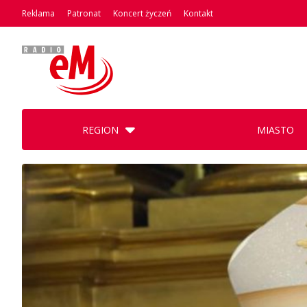
Reklama
Patronat
Koncert życzeń
Kontakt
REGION
MIASTO