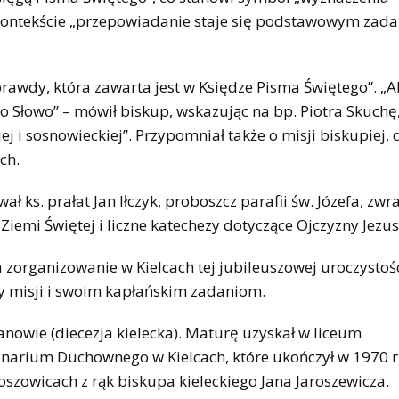
 kontekście „przepowiadanie staje się podstawowym zad
prawdy, która zawarta jest w Księdze Pisma Świętego”. „
o Słowo” – mówił biskup, wskazując na bp. Piotra Skuchę,
iej i sosnowieckiej”. Przypomniał także o misji biskupiej, 
ch.
ł ks. prałat Jan Iłczyk, proboszcz parafii św. Józefa, zwr
emi Świętej i liczne katechezy dotyczące Ojczyzny Jezus
zorganizowanie w Kielcach tej jubileuszowej uroczystośc
y misji i swoim kapłańskim zadaniom.
anowie (diecezja kielecka). Maturę uzyskał w liceum
inarium Duchownego w Kielcach, które ukończył w 1970 r
oszowicach z rąk biskupa kieleckiego Jana Jaroszewicza.