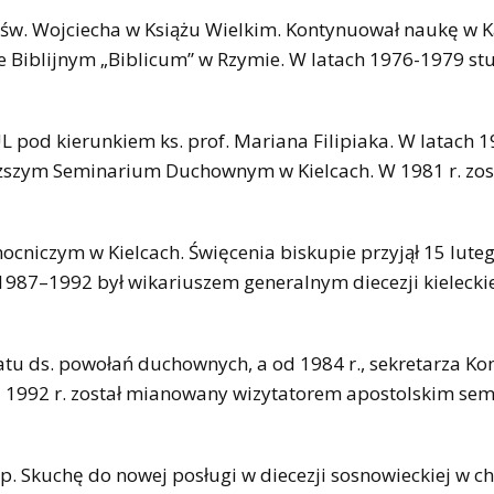
i św. Wojciecha w Książu Wielkim. Kontynuował naukę w K
e Biblijnym „Biblicum” w Rzymie. W latach 1976-1979 st
L pod kierunkiem ks. prof. Mariana Filipiaka. W latach 
yższym Seminarium Duchownym w Kielcach. W 1981 r. zos
niczym w Kielcach. Święcenia biskupie przyjął 15 luteg
 1987–1992 był wikariuszem generalnym diecezji kielecki
patu ds. powołań duchownych, a od 1984 r., sekretarza Ko
 1992 r. został mianowany wizytatorem apostolskim se
bp. Skuchę do nowej posługi w diecezji sosnowieckiej w c