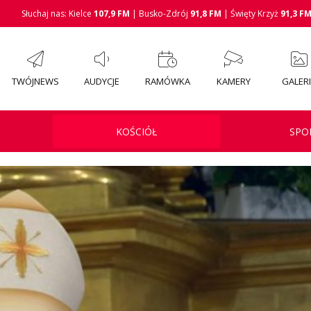
Słuchaj nas: Kielce
107,9 FM
| Busko-Zdrój
91,8 FM
| Święty Krzyż
91,3 F
TWÓJNEWS
AUDYCJE
RAMÓWKA
KAMERY
GALER
KOŚCIÓŁ
SPO