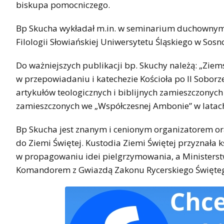
biskupa pomocniczego.
Bp Skucha wykładał m.in. w seminarium duchownym w
Filologii Słowiańskiej Uniwersytetu Śląskiego w So
Do ważniejszych publikacji bp. Skuchy należą: „Ziem
w przepowiadaniu i katechezie Kościoła po II Sobor
artykułów teologicznych i biblijnych zamieszczonych
zamieszczonych we „Współczesnej Ambonie” w latac
Bp Skucha jest znanym i cenionym organizatorem o
do Ziemi Świętej. Kustodia Ziemi Świętej przyznała 
w propagowaniu idei pielgrzymowania, a Ministerstw
Komandorem z Gwiazdą Zakonu Rycerskiego Święteg