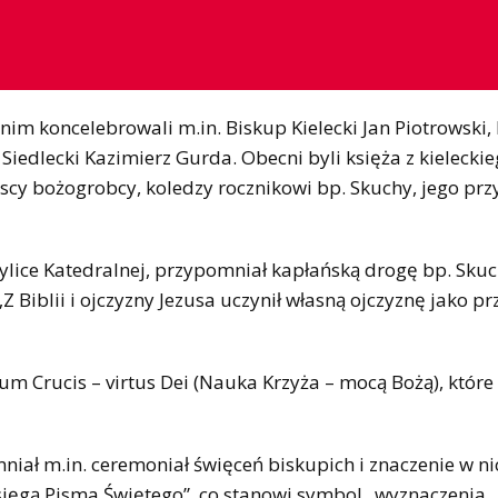
nim koncelebrowali m.in. Biskup Kielecki Jan Piotrowski,
Siedlecki Kazimierz Gurda. Obecni byli księża z kielecki
cy bożogrobcy, koledzy rocznikowi bp. Skuchy, jego przy
zylice Katedralnej, przypomniał kapłańską drogę bp. Skuc
 „Z Biblii i ojczyzny Jezusa uczynił własną ojczyznę jako 
um Crucis – virtus Dei (Nauka Krzyża – mocą Bożą), które
iał m.in. ceremoniał święceń biskupich i znaczenie w ni
Księgą Pisma Świętego”, co stanowi symbol „wyznaczenia