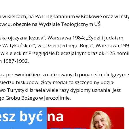
 Kielcach, na PAT i Ignatianum w Krakowie oraz w Inst
snowcu, obecnie na Wydziale Teologicznym UŚ.
ska ojczyzna Jezusa”, Warszawa 1984; „Żydzi i judaizm
ze Watykańskim”, w: „Dzieci Jednego Boga”, Warszawa 199
 w Kieleckim Przeglądzie Diecezjalnym oraz ok. 125 homil
h 1987-1992.
raz przewodnikiem zrealizowanych ponad stu pielgrzym
księdzu biskupowi złoty medal za szczególny udział
o Turystyki Izraela wiele razy dyplomy uznania. Jest
o Grobu Bożego w Jerozolimie.