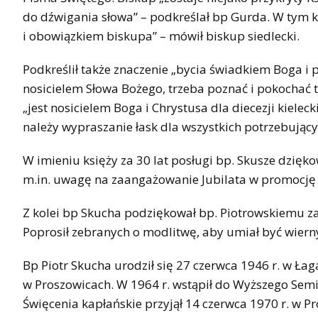
do dźwigania słowa” – podkreślał bp Gurda. W tym
i obowiązkiem biskupa” – mówił biskup siedlecki.
Podkreślił także znaczenie „bycia świadkiem Boga i 
nosicielem Słowa Bożego, trzeba poznać i pokochać t
„jest nosicielem Boga i Chrystusa dla diecezji kieleck
należy wypraszanie łask dla wszystkich potrzebujący
W imieniu księży za 30 lat posługi bp. Skusze dziękowa
m.in. uwagę na zaangażowanie Jubilata w promocję Zi
Z kolei bp Skucha podziękował bp. Piotrowskiemu za 
Poprosił zebranych o modlitwę, aby umiał być wiern
Bp Piotr Skucha urodził się 27 czerwca 1946 r. w Łag
w Proszowicach. W 1964 r. wstąpił do Wyższego Sem
Święcenia kapłańskie przyjął 14 czerwca 1970 r. w Pr