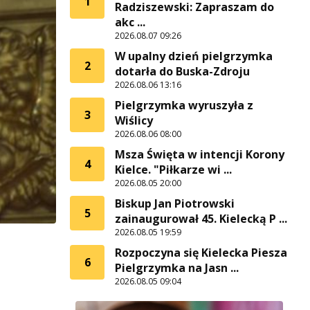
1
Radziszewski: Zapraszam do
akc ...
2026.08.07 09:26
W upalny dzień pielgrzymka
2
dotarła do Buska-Zdroju
2026.08.06 13:16
Pielgrzymka wyruszyła z
3
Wiślicy
2026.08.06 08:00
Msza Święta w intencji Korony
4
Kielce. "Piłkarze wi ...
2026.08.05 20:00
Biskup Jan Piotrowski
5
zainaugurował 45. Kielecką P ...
2026.08.05 19:59
Rozpoczyna się Kielecka Piesza
6
Pielgrzymka na Jasn ...
2026.08.05 09:04