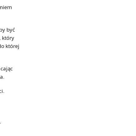
aniem
Aby być
 który
do której
acając
a.
i.
.