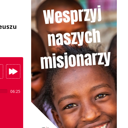
leuszu
i
06:25