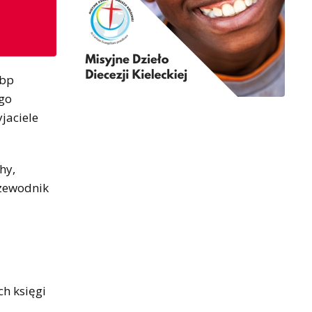
 bp
ego
jaciele
hy,
przewodnik
ch księgi