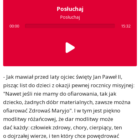
Posłuchaj
Posłuchaj
00:00
15:32
- Jak mawiał przed laty ojciec święty Jan Paweł II,
pisząc list do dzieci z okazji pewnej rocznicy misyjnej:
"Nawet jeśli nie mamy do ofiarowania, tak jak
dziecko, żadnych dóbr materialnych, zawsze można
ofiarować Zdrowaś Maryjo". I w tym jest piękno
modlitwy różańcowej, że dar modlitwy może
dać każdy: człowiek zdrowy, chory, cierpiący, ten
o dojrzałej wierze, i ten który chce powędrować