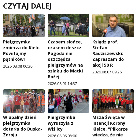
CZYTAJ DALEJ
Pielgrzymka
Czasem słońce,
Ksiądz prof.
zmierza do Kielc.
czasem deszcz.
Stefan
Powitajmy
Pogoda nie
Radziszewski:
pątników!
oszczędza
Zapraszam do
pielgrzymów na
akcji 50 R
2026.08.08 06:36
szlaku do Matki
2026.08.07 09:26
Bożej
2026.08.07 14:37
W upalny dzień
Pielgrzymka
Msza Święta w
pielgrzymka
wyruszyła z
intencji Korony
dotarła do Buska-
Wiślicy
Kielce. "Piłkarze
Zdroju
wiedzą, że nie
2026.08.06 08:00