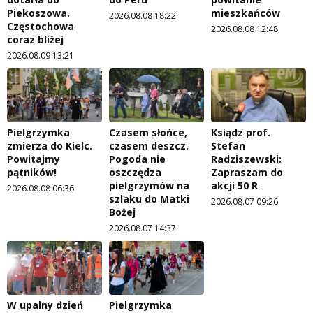
Piekoszowa.
mieszkańców
2026.08.08 18:22
Częstochowa
2026.08.08 12:48
coraz bliżej
2026.08.09 13:21
Pielgrzymka
Czasem słońce,
Ksiądz prof.
zmierza do Kielc.
czasem deszcz.
Stefan
Powitajmy
Pogoda nie
Radziszewski:
pątników!
oszczędza
Zapraszam do
pielgrzymów na
akcji 50 R
2026.08.08 06:36
szlaku do Matki
2026.08.07 09:26
Bożej
2026.08.07 14:37
W upalny dzień
Pielgrzymka