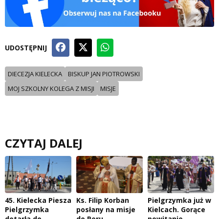
UDOSTĘPNIJ
DIECEZJA KIELECKA
BISKUP JAN PIOTROWSKI
MOJ SZKOLNY KOLEGA Z MISJI
MISJE
CZYTAJ DALEJ
45. Kielecka Piesza
Ks. Filip Korban
Pielgrzymka już w
Pielgrzymka
posłany na misje
Kielcach. Gorące
dotarła do
do Peru
powitanie