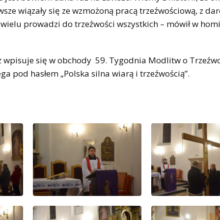
sze wiązały się ze wzmożoną pracą trzeźwościową, z da
 wielu prowadzi do trzeźwości wszystkich – mówił w homi
ż wpisuje się w obchody 59. Tygodnia Modlitw o Trzeźw
ga pod hasłem „Polska silna wiarą i trzeźwością”.