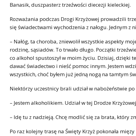
Banasik, duszpasterz trzeźwości diecezji kieleckiej.
Rozważania podczas Drogi Krzyżowej prowadzili trzeź
się świadectwami wychodzenia z nałogu. Jednym z nic
– Nałóg, ta choroba, zniewolił wszystkie aspekty moje
rodzinę, sąsiadów. To trwało długo. Początki trzeźwi
co alkohol spustoszył w moim życiu. Dzisiaj, dzięki
dawać świadectwo i nieść pomoc innym. Jestem wdzię
wszystkich, choć byłem już jedną nogą na tamtym św
Niektórzy uczestnicy brali udział w nabożeństwie po 
– Jestem alkoholikiem. Udział w tej Drodze Krzyżowe
– Idę tu z nadzieją. Chcę modlić się za brata, który 
Po raz kolejny trasę na Święty Krzyż pokonała mięzy 