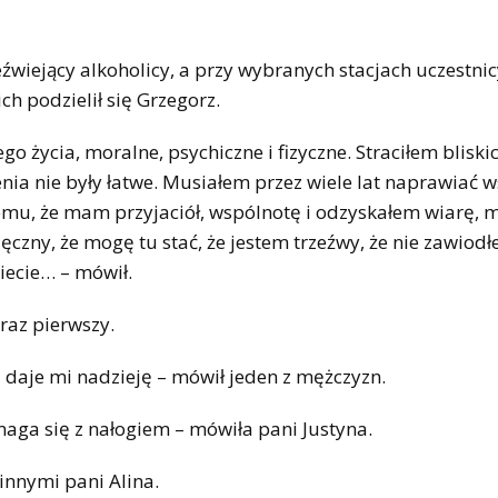
wiejący alkoholicy, a przy wybranych stacjach uczestnicy
h podzielił się Grzegorz.
go życia, moralne, psychiczne i fizyczne. Straciłem bliski
enia nie były łatwe. Musiałem przez wiele lat naprawiać w
 temu, że mam przyjaciół, wspólnotę i odzyskałem wiarę,
czny, że mogę tu stać, że jestem trzeźwy, że nie zawiod
iecie… – mówił.
raz pierwszy.
j daje mi nadzieję – mówił jeden z mężczyzn.
zmaga się z nałogiem – mówiła pani Justyna.
innymi pani Alina.