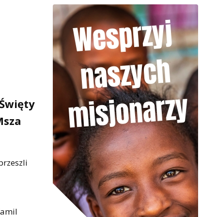
 Święty
Msza
przeszli
Kamil