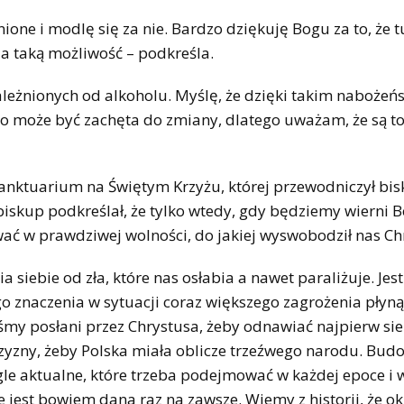
ione i modlę się za nie. Bardzo dziękuję Bogu za to, że t
a taką możliwość – podkreśla.
uzależnionych od alkoholu. Myślę, że dzięki takim naboże
 To może być zachęta do zmiany, dlatego uważam, że są t
anktuarium na Świętym Krzyżu, której przewodniczył bi
iskup podkreślał, że tylko wtedy, gdy będziemy wierni 
rwać w prawdziwej wolności, do jakiej wyswobodził nas Ch
siebie od zła, które nas osłabia a nawet paraliżuje. Jest
go znaczenia w sytuacji coraz większego zagrożenia płyn
eśmy posłani przez Chrystusa, żeby odnawiać najpierw sie
zyzny, żeby Polska miała oblicze trzeźwego narodu. Bud
gle aktualne, które trzeba podejmować w każdej epoce i 
 jest bowiem dana raz na zawsze. Wiemy z historii, że ok