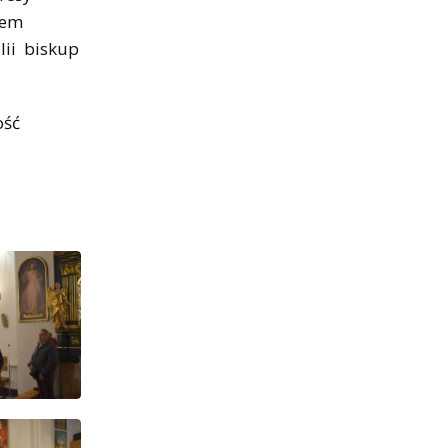
rem
lii biskup
ość