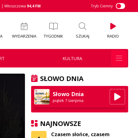
M
| Włoszczowa
94,4 FM
Tryb Ciemny
IA
WYDARZENIA
TYGODNIK
SZUKAJ
RADIO
RT
KULTURA
SŁOWO DNIA
Słowo Dnia
piątek 7 sierpnia
NAJNOWSZE
Czasem słońce, czasem