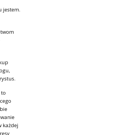
u jestem.
ństwom
o
skup
Bogu,
rystus.
 to
ącego
bie
owanie
w każdej
resy