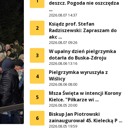
1
deszcz. Pogoda nie oszczędza
...
2026.08.07 14:37
Ksiądz prof. Stefan
2
Radziszewski: Zapraszam do
akc ...
2026.08.07 09:26
W upalny dzień pielgrzymka
3
dotarła do Buska-Zdroju
2026.08.06 13:16
Pielgrzymka wyruszyła z
4
Wiślicy
2026.08.06 08:00
Msza Święta w intencji Korony
5
Kielce. "Piłkarze wi ...
2026.08.05 20:00
Biskup Jan Piotrowski
6
zainaugurował 45. Kielecką P ...
2026.08.05 19:59