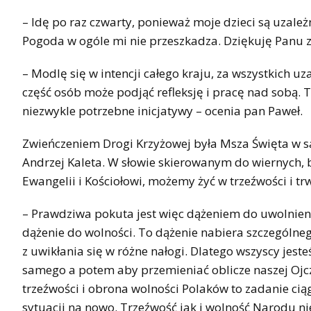
– Idę po raz czwarty, ponieważ moje dzieci są uzależn
Pogoda w ogóle mi nie przeszkadza. Dziękuję Panu z
– Modlę się w intencji całego kraju, za wszystkich 
część osób może podjąć refleksję i pracę nad sobą.
niezwykle potrzebne inicjatywy – ocenia pan Paweł.
Zwieńczeniem Drogi Krzyżowej była Msza Święta w s
Andrzej Kaleta. W słowie skierowanym do wiernych, b
Ewangelii i Kościołowi, możemy żyć w trzeźwości i t
– Prawdziwa pokuta jest więc dążeniem do uwolnienia 
dążenie do wolności. To dążenie nabiera szczególne
z uwikłania się w różne nałogi. Dlatego wszyscy jest
samego a potem aby przemieniać oblicze naszej Ojc
trzeźwości i obrona wolności Polaków to zadanie cią
sytuacji na nowo. Trzeźwość jak i wolność Narodu nie