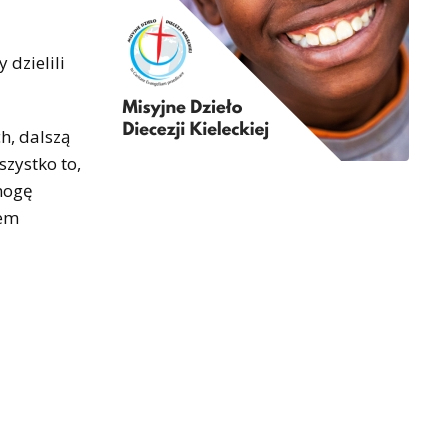
 dzielili
ch, dalszą
szystko to,
 mogę
łem