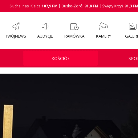
Słuchaj nas: Kielce
107,9 FM
| Busko-Zdrój
91,8 FM
| Święty Krzyż
91,3 F
TWÓJNEWS
AUDYCJE
RAMÓWKA
KAMERY
GALER
KOŚCIÓŁ
SPO