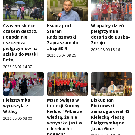
Czasem słońce,
Ksiądz prof.
W upalny dzień
czasem deszcz.
Stefan
pielgrzymka
Pogoda nie
Radziszewski:
dotarła do Buska-
oszczędza
Zapraszam do
Zdroju
pielgrzymów na
akcji 50 R
2026.08.06 13:16
szlaku do Matki
2026.08.07 09:26
Bożej
2026.08.07 14:37
Pielgrzymka
Msza Święta w
Biskup Jan
wyruszyła z
intencji Korony
Piotrowski
Wiślicy
Kielce. "Piłkarze
zainaugurował 45.
wiedzą, że nie
Kielecką Pieszą
2026.08.06 08:00
wszystko jest w
Pielgrzymkę na
ich rękach i
Jasną Górę
nogach"