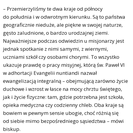
– Przemierzyliśmy te dwa kraje od północy
do południa i w odwrotnym kierunku. Są to państwa
geograficznie nieduże, ale piękne w swojej naturze,
gęsto zaludnione, o bardzo urodzajnej ziemi.
Najważniejsze podczas odwiedzin u misjonarzy jest
jednak spotkanie z nimi samymi, z wiernymi,
uczniami szkół czy osobami chorymi. To wszystko
ukazuje prawdę o pracy misyjnej, którą św. Paweł VI
w adhortacji Evangelii nuntiandi nazwał
ewangelizacją integralną – obejmującą zarówno życie
duchowe i wzrost w łasce na mocy chrztu świętego,
jak i życie fizyczne: tam, gdzie potrzebna jest szkoła,
opieka medyczna czy codzienny chleb. Oba kraje są
bowiem w pewnym sensie ubogie, choć różnią się
od siebie mimo bezpośredniego sąsiedztwa – mówi
biskup.