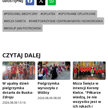
UDOSTĘPNIJ
#PERSONEL MEDYCZNY
#OPLATEK
#SPOTKANIE OPLATKOWE
#MSZA SWIETA
#SWIETOKRZYSKIE CENTRUM MATKI I NOWORODKA
#BISKUP JAN PIOTROWSKI
CZYTAJ DALEJ
W upalny dzień
Pielgrzymka
Msza Święta w
pielgrzymka
wyruszyła z
intencji Korony
dotarła do Buska-
Wiślicy
Kielce. "Piłkarze
Zdroju
wiedzą, że nie
2026.08.06 08:00
wszystko jest w
2026.08.06 13:16
ich rękach i