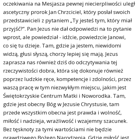
oczekiwania na Mesjasza pewnej niecierpliwości uległ
ascetyczny prorok Jan Chrzciciel, który posłał swoich
przedstawicieli z pytaniem „Ty jesteś tym, który miał
przyjść?”. Pan Jezus nie dał odpowiedzi na to pytanie
wprost, ale powiedział - idźcie, powiedzcie Janowi,
co się tu dzieje. Tam, gdzie ja jestem, niewidomi
widzą, głusi słyszą, chorzy lepiej się mają. Jezus
zaprasza nas również dziś do odczytywania tej
rzeczywistości dobra, która się dokonuje również
poprzez ludzkie ręce, kompetencje i zdolności, przez
waszą pracę w tym niezwykłym miejscu, jakim jest
Świętokrzyskie Centrum Matki i Noworodka. Tam,
gdzie jest obecny Bóg w Jezusie Chrystusie, tam
przede wszystkim obecna jest prawda i wolność,
miłość i nadzieja, wrażliwość i wzajemny szacunek.
Bez tęsknoty za tymi wartościami nie będzie
prawdziwego Bożego Narodzenia. Gdzie miłość jest