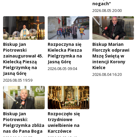
nogach"
2026.08.05 20:00
Biskup Jan
Rozpoczyna się
Biskup Marian
Piotrowski
Kielecka Piesza
Florczyk odprawi
zainaugurował 45.
Pielgrzymka na
Mszę Świętą w
Kielecką Pieszą
Jasną Górę
intencji Korony
Pielgrzymkę na
Kielce
2026.08.05 09:04
Jasną Górę
2026.08.04 16:20
2026.08.05 19:59
Biskup Jan
Rozpoczęło się
Piotrowski:
trzydniowe
Pielgrzymka zbliża
uwielbienie na
nas do Pana Boga
Karczówce