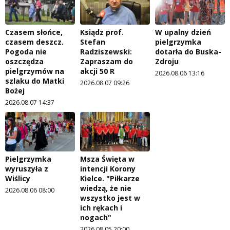
Czasem słońce,
Ksiądz prof.
W upalny dzień
czasem deszcz.
Stefan
pielgrzymka
Pogoda nie
Radziszewski:
dotarła do Buska-
oszczędza
Zapraszam do
Zdroju
pielgrzymów na
akcji 50 R
2026.08.06 13:16
szlaku do Matki
2026.08.07 09:26
Bożej
2026.08.07 14:37
Pielgrzymka
Msza Święta w
wyruszyła z
intencji Korony
Wiślicy
Kielce. "Piłkarze
wiedzą, że nie
2026.08.06 08:00
wszystko jest w
ich rękach i
nogach"
2026.08.05 20:00