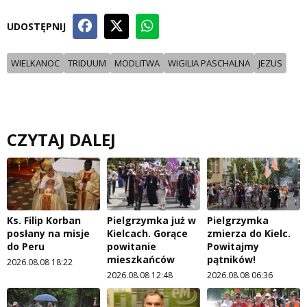
UDOSTĘPNIJ
WIELKANOC
TRIDUUM
MODLITWA
WIGILIA PASCHALNA
JEZUS
CZYTAJ DALEJ
Ks. Filip Korban
Pielgrzymka już w
Pielgrzymka
posłany na misje
Kielcach. Gorące
zmierza do Kielc.
do Peru
powitanie
Powitajmy
mieszkańców
pątników!
2026.08.08 18:22
2026.08.08 12:48
2026.08.08 06:36