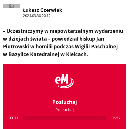
Łukasz Czerwiak
2024.03.30 20:12
– Uczestniczymy w niepowtarzalnym wydarzeniu
w dziejach świata – powiedział biskup Jan
Piotrowski w homilii podczas Wigilii Paschalnej
w Bazylice Katedralnej w Kielcach.
Posłuchaj
Posłuchaj
00:00
06:57