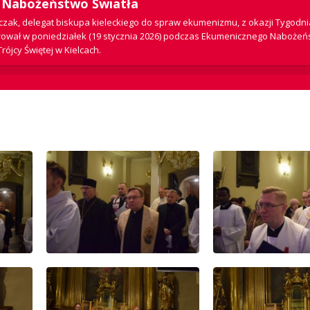
e Nabożeństwo Światła
iczak, delegat biskupa kieleckiego do spraw ekumenizmu, z okazji Tygodni
erował w poniedziałek (19 stycznia 2026) podczas Ekumenicznego Naboże
rójcy Świętej w Kielcach.