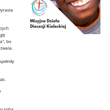
wyrasta
szych
ogę
a", bo
ozwala,
spełniły
ki.
e
zy sobą,