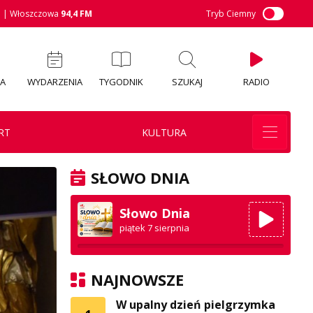
M
| Włoszczowa
94,4 FM
Tryb Ciemny
IA
WYDARZENIA
TYGODNIK
SZUKAJ
RADIO
RT
KULTURA
SŁOWO DNIA
Słowo Dnia
piątek 7 sierpnia
NAJNOWSZE
W upalny dzień pielgrzymka