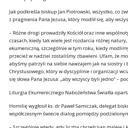
Jak podkreśla biskup Jan Piotrowski, wszystko, co z
z pragnienia Pana Jezusa, który modlił się, aby wszys
– Różne drogi prowadziły Kościół oraz inne wspólnot
czasach, kiedy tak wiele jest rozdarcia różnej natury
ekumeniczną, szczególnie w tym roku, kiedy modlimy 
przecież w nadziei zostaliśmy zbawieni. Ufam, że m
abyśmy patrzyli na siebie nawzajem jak na siostry i 
Chrystusowego, który w dyscyplinie i organizacji wci
się słowa Pana Jezusa: „aby wszyscy byli jedno” – pod
Liturgia Ekumenicznego Nabożeństwa Światła oparta
Homilię wygłosił ks. dr Paweł Samiczak, delegat bis
współczesnym świecie dialog pomiędzy podzielonymi
– Szczególnie wtedy, gdy liczba chrześcijan maleje i