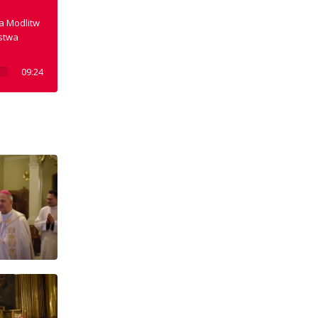
a Modlitw
ństwa
09:24