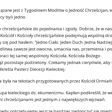
wiązane jest z Tygodniem Modlitw o Jedność Chrześcijan, 
cy byli jedno.
y chrześcijańskie do pojednania i zgody. Dobrze, że w na
, Kościół i Kościoły chrześcijańskie podejmują wspólną dr
się pod hasłem: "Jedno Ciało. Jeden Duch. Jedna Nadziej
odlitwa zawsze jest owocna, umacnia nas, przemienia i p
braci tej samej wspólnoty Kościoła, Kościoła Bożego
ąż pozostaje podzielony. Czekamy jednak cierpliwie, aby 
kreśla Pasterz Diecezji Kieleckiej.
 była na tekstach przygotowanych przez Kościół Ormiańs
kupa kieleckiego ds. ekumenizmu. Kapłan podkreślił, że w
 chrześcijanami jest jednym z największych wyzwań.
 kiedy potrzebujemy jeszcze bardziej zjednoczyć się międ