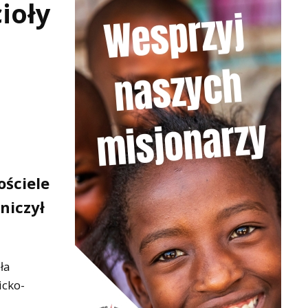
ioły
ościele
niczył
ła
icko-