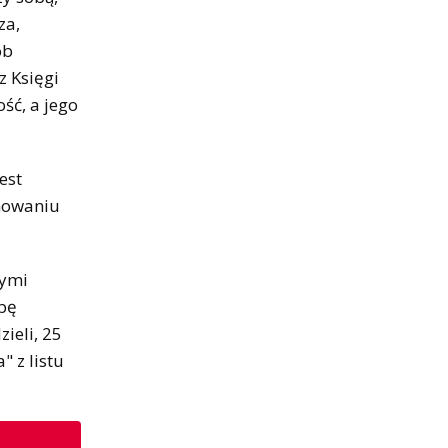
za,
ób
z Księgi
ść, a jego
est
jmowaniu
nymi
bę
ieli, 25
 z listu