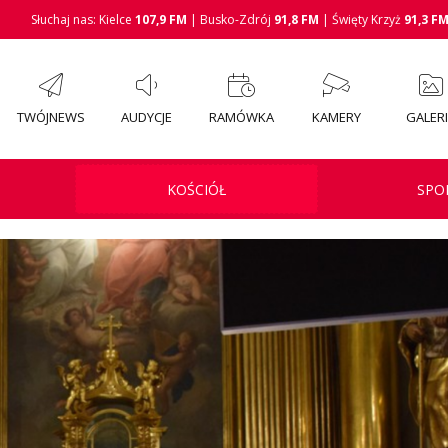
Słuchaj nas: Kielce
107,9 FM
| Busko-Zdrój
91,8 FM
| Święty Krzyż
91,3 F
TWÓJNEWS
AUDYCJE
RAMÓWKA
KAMERY
GALER
KOŚCIÓŁ
SPO