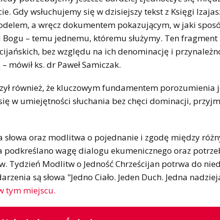
e. Gdy wsłuchujemy się w dzisiejszy tekst z Księgi Izajas
modelem, a wręcz dokumentem pokazującym, w jaki spos
u Bogu – temu jednemu, któremu służymy. Ten fragment 
ścijańskich, bez względu na ich denominację i przynależno
– mówił ks. dr Paweł Samiczak.
czył również, że kluczowym fundamentem porozumienia j
się w umiejętności słuchania bez chęci dominacji, przy
a słowa oraz modlitwa o pojednanie i zgodę między róż
a podkreślano wagę dialogu ekumenicznego oraz potrze
. Tydzień Modlitw o Jedność Chrześcijan potrwa do niedz
zenia są słowa "Jedno Ciało. Jeden Duch. Jedna nadzieja"
w tym miejscu.