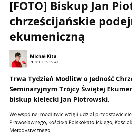
[FOTO] Biskup Jan Pio
chrześcijańskie pode
ekumeniczną
Michał Kita
2026.01.19 19:41
Trwa Tydzień Modlitw o Jedność Chrze
Seminaryjnym Trójcy Świętej Ekume
biskup kielecki Jan Piotrowski.
We wspólnej modlitwie wzięli udział przedstawiciele 
Prawosławnego, Kościoła Polskokatolickiego, Kościoł
Metodystycznego.