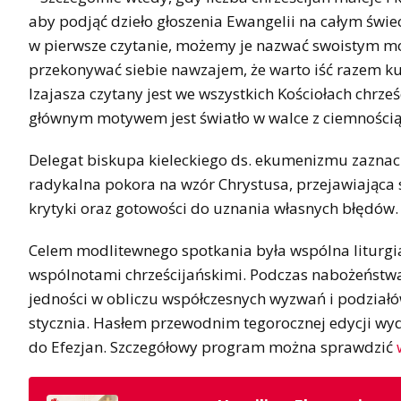
aby podjąć dzieło głoszenia Ewangelii na całym świeci
w pierwsze czytanie, możemy je nazwać swoistym 
przekonywać siebie nawzajem, że warto iść razem k
Izajasza czytany jest we wszystkich Kościołach chrze
głównym motywem jest światło w walce z ciemnością 
Delegat biskupa kieleckiego ds. ekumenizmu zazna
radykalna pokora na wzór Chrystusa, przejawiająca 
krytyki oraz gotowości do uznania własnych błędów.
Celem modlitewnego spotkania była wspólna liturgi
wspólnotami chrześcijańskimi. Podczas nabożeństw
jedności w obliczu współczesnych wyzwań i podziałów
stycznia. Hasłem przewodnim tegorocznej edycji wydar
do Efezjan. Szczegółowy program można sprawdzić