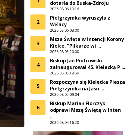
1
dotarła do Buska-Zdroju
2026.08.06 13:16
Pielgrzymka wyruszyła z
2
Wiślicy
2026.08.06 08:00
Msza Święta w intencji Korony
3
Kielce. "Piłkarze wi ...
2026.08.05 20:00
Biskup Jan Piotrowski
4
zainaugurował 45. Kielecką P ...
2026.08.05 19:59
Rozpoczyna się Kielecka Piesza
5
Pielgrzymka na Jasn ...
2026.08.05 09:04
Biskup Marian Florczyk
6
odprawi Mszę Świętą w inten
...
2026.08.04 16:20