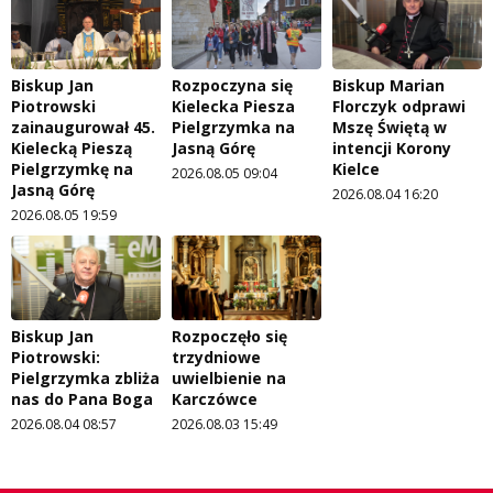
Biskup Jan
Rozpoczyna się
Biskup Marian
Piotrowski
Kielecka Piesza
Florczyk odprawi
zainaugurował 45.
Pielgrzymka na
Mszę Świętą w
Kielecką Pieszą
Jasną Górę
intencji Korony
Pielgrzymkę na
Kielce
2026.08.05 09:04
Jasną Górę
2026.08.04 16:20
2026.08.05 19:59
Biskup Jan
Rozpoczęło się
Piotrowski:
trzydniowe
Pielgrzymka zbliża
uwielbienie na
nas do Pana Boga
Karczówce
2026.08.04 08:57
2026.08.03 15:49