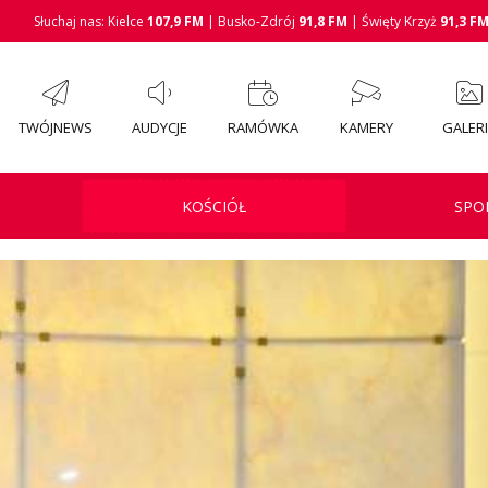
Słuchaj nas: Kielce
107,9 FM
| Busko-Zdrój
91,8 FM
| Święty Krzyż
91,3 F
TWÓJNEWS
AUDYCJE
RAMÓWKA
KAMERY
GALER
KOŚCIÓŁ
SPO