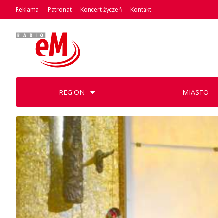
Reklama
Patronat
Koncert życzeń
Kontakt
REGION
MIASTO