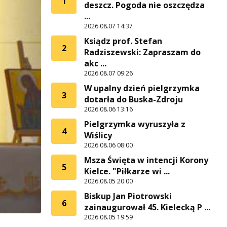
1
deszcz. Pogoda nie oszczędza
...
2026.08.07 14:37
Ksiądz prof. Stefan
2
Radziszewski: Zapraszam do
akc ...
2026.08.07 09:26
W upalny dzień pielgrzymka
3
dotarła do Buska-Zdroju
2026.08.06 13:16
Pielgrzymka wyruszyła z
4
Wiślicy
2026.08.06 08:00
Msza Święta w intencji Korony
5
Kielce. "Piłkarze wi ...
2026.08.05 20:00
Biskup Jan Piotrowski
6
zainaugurował 45. Kielecką P ...
2026.08.05 19:59