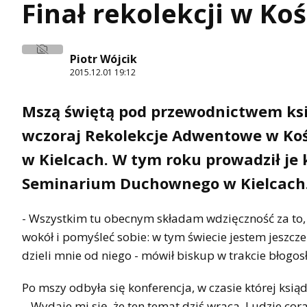
Finał rekolekcji w K
Piotr Wójcik
2015.12.01 19:12
Mszą świętą pod przewodnictwem ksi
wczoraj Rekolekcje Adwentowe w Koś
w Kielcach. W tym roku prowadził je
Seminarium Duchownego w Kielcach
- Wszystkim tu obecnym składam wdzięczność za to, 
wokół i pomyśleć sobie: w tym świecie jestem jeszcze
dzieli mnie od niego - mówił biskup w trakcie błogo
Po mszy odbyła się konferencja, w czasie której ksi
– Wydaje mi się, że ten temat dziś wraca. Ludzie cor