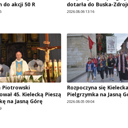
 do akcji 50 R
dotarła do Buska-Zdroj
6
2026.08.06 13:16
n Piotrowski
Rozpoczyna się Kielecka
ował 45. Kielecką Pieszą
Pielgrzymka na Jasną G
kę na Jasną Górę
2026.08.05 09:04
9