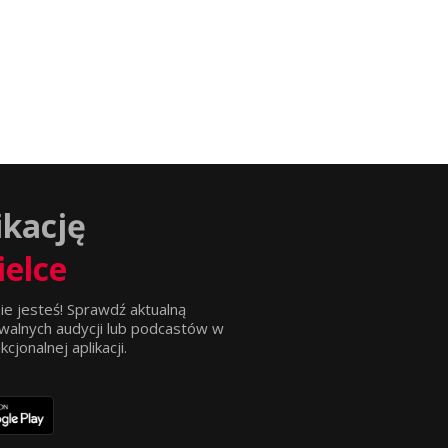
ikację
ielce
ie jesteś! Sprawdź aktualną
walnych audycji lub podcastów w
jonalnej aplikacji.