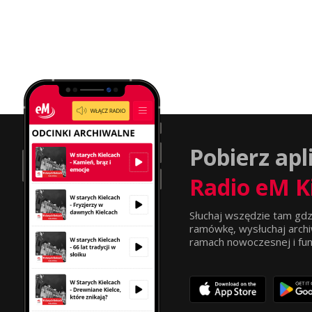
Pobierz apl
Radio eM K
Słuchaj wszędzie tam gdz
ramówkę, wysłuchaj archi
ramach nowoczesnej i funkc