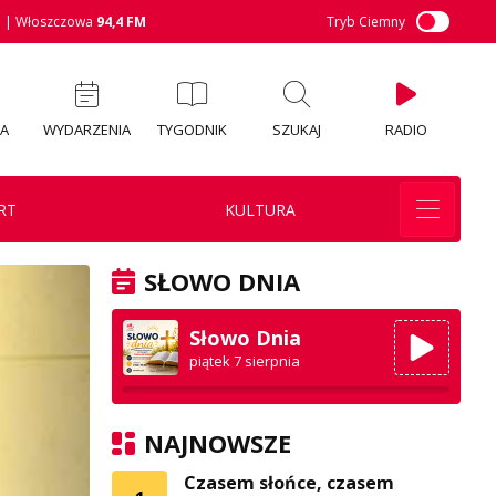
M
| Włoszczowa
94,4 FM
Tryb Ciemny
IA
WYDARZENIA
TYGODNIK
SZUKAJ
RADIO
RT
KULTURA
SŁOWO DNIA
Słowo Dnia
piątek 7 sierpnia
NAJNOWSZE
Czasem słońce, czasem