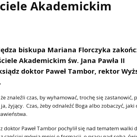
ościele Akademickim
ędza biskupa Mariana Florczyka zakończ
ciele Akademickim św. Jana Pawła II
 ksiądz doktor Paweł Tambor, rektor Wyż
.
że znaleźli czas, by wyhamować, trochę się zastanowić, 
 ja, żyjący. Czas, żeby odnaleźć Boga albo zobaczyć, jaki
sławieństwa.
ądz doktor Paweł Tambor pochylił się nad tematem walki 
az częściej mówią mniej o formacji, o pracy nad sobą, ćw