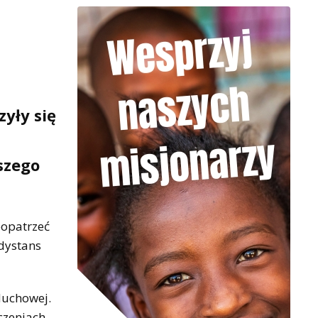
yły się
szego
popatrzeć
 dystans
duchowej.
iczeniach