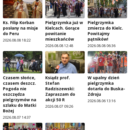
Ks. Filip Korban
Pielgrzymka już w
Pielgrzymka
posłany na misje
Kielcach. Gorące
zmierza do Kielc.
do Peru
powitanie
Powitajmy
mieszkańców
pątników!
2026.08.08 18:22
2026.08.08 12:48
2026.08.08 06:36
Czasem słońce,
Ksiądz prof.
W upalny dzień
czasem deszcz.
Stefan
pielgrzymka
Pogoda nie
Radziszewski:
dotarła do Buska-
oszczędza
Zapraszam do
Zdroju
pielgrzymów na
akcji 50 R
2026.08.06 13:16
szlaku do Matki
2026.08.07 09:26
Bożej
2026.08.07 14:37