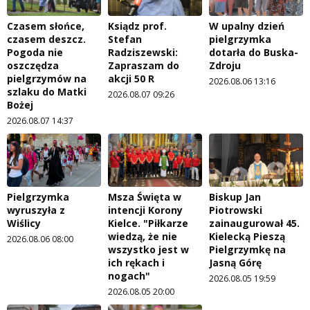
Czasem słońce,
Ksiądz prof.
W upalny dzień
czasem deszcz.
Stefan
pielgrzymka
Pogoda nie
Radziszewski:
dotarła do Buska-
oszczędza
Zapraszam do
Zdroju
pielgrzymów na
akcji 50 R
2026.08.06 13:16
szlaku do Matki
2026.08.07 09:26
Bożej
2026.08.07 14:37
Pielgrzymka
Msza Święta w
Biskup Jan
wyruszyła z
intencji Korony
Piotrowski
Wiślicy
Kielce. "Piłkarze
zainaugurował 45.
wiedzą, że nie
Kielecką Pieszą
2026.08.06 08:00
wszystko jest w
Pielgrzymkę na
ich rękach i
Jasną Górę
nogach"
2026.08.05 19:59
2026.08.05 20:00