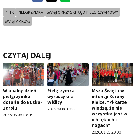
PTTK
PIELGRZYMKA
ŚWIęTOKRZYSKI RAJD PIELGRZYMKOWY
ŚWIęTY KRZYż
CZYTAJ DALEJ
W upalny dzień
Pielgrzymka
Msza Święta w
pielgrzymka
wyruszyła z
intencji Korony
dotarła do Buska-
Wiślicy
Kielce. "Piłkarze
Zdroju
wiedzą, że nie
2026.08.06 08:00
wszystko jest w
2026.08.06 13:16
ich rękach i
nogach"
2026.08.05 20:00