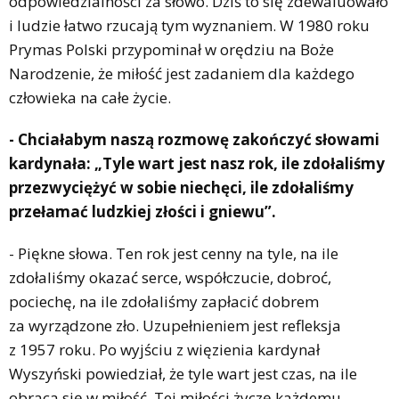
odpowiedzialności za słowo. Dziś to się zdewaluowało
i ludzie łatwo rzucają tym wyznaniem. W 1980 roku
Prymas Polski przypominał w orędziu na Boże
Narodzenie, że miłość jest zadaniem dla każdego
człowieka na całe życie.
- Chciałabym naszą rozmowę zakończyć słowami
kardynała: „Tyle wart jest nasz rok, ile zdołaliśmy
przezwyciężyć w sobie niechęci, ile zdołaliśmy
przełamać ludzkiej złości i gniewu”.
- Piękne słowa. Ten rok jest cenny na tyle, na ile
zdołaliśmy okazać serce, współczucie, dobroć,
pociechę, na ile zdołaliśmy zapłacić dobrem
za wyrządzone zło. Uzupełnieniem jest refleksja
z 1957 roku. Po wyjściu z więzienia kardynał
Wyszyński powiedział, że tyle wart jest czas, na ile
obraca się w miłość. Tej miłości życzę każdemu.