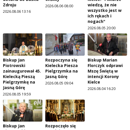
Zdroju
wiedzą, że nie
2026.08.06 08:00
wszystko jest w
2026.08.06 13:16
ich rękach i
nogach"
2026.08.05 20:00
Biskup Jan
Rozpoczyna się
Biskup Marian
Piotrowski
Kielecka Piesza
Florczyk odprawi
zainaugurował 45.
Pielgrzymka na
Mszę Świętą w
Kielecką Pieszą
Jasną Górę
intencji Korony
Pielgrzymkę na
Kielce
2026.08.05 09:04
Jasną Górę
2026.08.04 16:20
2026.08.05 19:59
Biskup Jan
Rozpoczęło się