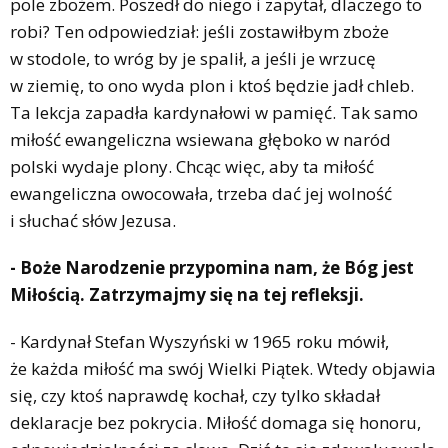
pole zbożem. Poszedł do niego i zapytał, dlaczego to
robi? Ten odpowiedział: jeśli zostawiłbym zboże
w stodole, to wróg by je spalił, a jeśli je wrzucę
w ziemię, to ono wyda plon i ktoś będzie jadł chleb.
Ta lekcja zapadła kardynałowi w pamięć. Tak samo
miłość ewangeliczna wsiewana głęboko w naród
polski wydaje plony. Chcąc więc, aby ta miłość
ewangeliczna owocowała, trzeba dać jej wolność
i słuchać słów Jezusa.
- Boże Narodzenie przypomina nam, że Bóg jest
Miłością. Zatrzymajmy się na tej refleksji.
- Kardynał Stefan Wyszyński w 1965 roku mówił,
że każda miłość ma swój Wielki Piątek. Wtedy objawia
się, czy ktoś naprawdę kochał, czy tylko składał
deklaracje bez pokrycia. Miłość domaga się honoru,