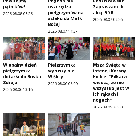
Powitajmy
Pogoda nie
Radziszewski:
pątników!
oszczędza
Zapraszam do
pielgrzymów na
akcji 50 R
2026.08.08 06:36
szlaku do Matki
2026.08.07 09:26
Bożej
2026.08.07 14:37
W upalny dzień
Pielgrzymka
Msza Święta w
pielgrzymka
wyruszyła z
intencji Korony
dotarła do Buska-
Wiślicy
Kielce. "Piłkarze
Zdroju
wiedzą, że nie
2026.08.06 08:00
wszystko jest w
2026.08.06 13:16
ich rękach i
nogach"
2026.08.05 20:00