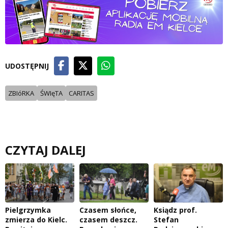
UDOSTĘPNIJ
ZBIóRKA
ŚWIęTA
CARITAS
CZYTAJ DALEJ
Pielgrzymka
Czasem słońce,
Ksiądz prof.
zmierza do Kielc.
czasem deszcz.
Stefan