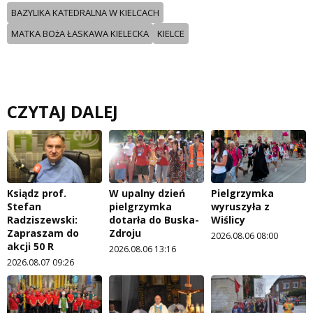
BAZYLIKA KATEDRALNA W KIELCACH
MATKA BOżA ŁASKAWA KIELECKA
KIELCE
CZYTAJ DALEJ
Ksiądz prof.
W upalny dzień
Pielgrzymka
Stefan
pielgrzymka
wyruszyła z
Radziszewski:
dotarła do Buska-
Wiślicy
Zapraszam do
Zdroju
2026.08.06 08:00
akcji 50 R
2026.08.06 13:16
2026.08.07 09:26