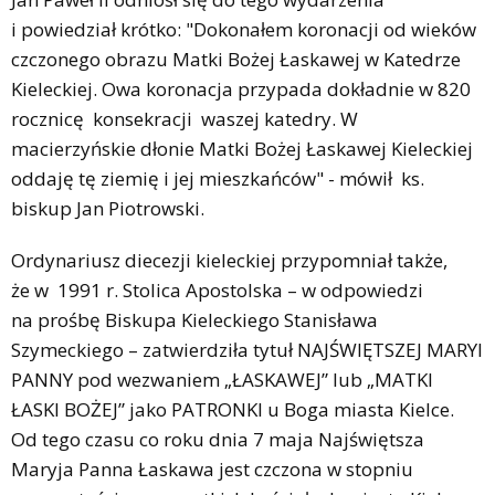
i powiedział krótko: "Dokonałem koronacji od wieków
czczonego obrazu Matki Bożej Łaskawej w Katedrze
Kieleckiej. Owa koronacja przypada dokładnie w 820
rocznicę konsekracji waszej katedry. W
macierzyńskie dłonie Matki Bożej Łaskawej Kieleckiej
oddaję tę ziemię i jej mieszkańców" - mówił ks.
biskup Jan Piotrowski.
Ordynariusz diecezji kieleckiej przypomniał także,
że w 1991 r. Stolica Apostolska – w odpowiedzi
na prośbę Biskupa Kieleckiego Stanisława
Szymeckiego – zatwierdziła tytuł NAJŚWIĘTSZEJ MARYI
PANNY pod wezwaniem „ŁASKAWEJ” lub „MATKI
ŁASKI BOŻEJ” jako PATRONKI u Boga miasta Kielce.
Od tego czasu co roku dnia 7 maja Najświętsza
Maryja Panna Łaskawa jest czczona w stopniu