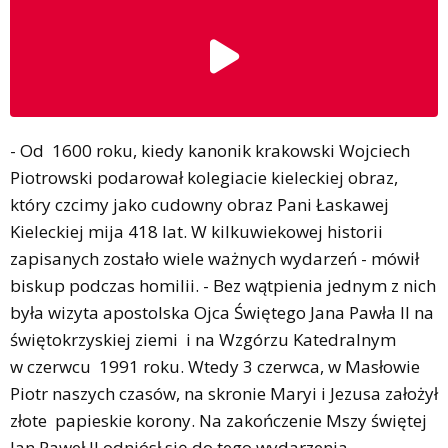
- Od 1600 roku, kiedy kanonik krakowski Wojciech
Piotrowski podarował kolegiacie kieleckiej obraz,
który czcimy jako cudowny obraz Pani Łaskawej
Kieleckiej mija 418 lat. W kilkuwiekowej historii
zapisanych zostało wiele ważnych wydarzeń - mówił
biskup podczas homilii. - Bez wątpienia jednym z nich
była wizyta apostolska Ojca Świętego Jana Pawła II na
świętokrzyskiej ziemi i na Wzgórzu Katedralnym
w czerwcu 1991 roku. Wtedy 3 czerwca, w Masłowie
Piotr naszych czasów, na skronie Maryi i Jezusa założył
złote papieskie korony. Na zakończenie Mszy świętej
Jan Paweł II odniósł się do tego wydarzenia