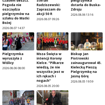
czasem deszcz.
Stefan
pielgrzymka
Pogoda nie
Radziszewski:
dotarła do Buska-
oszczędza
Zapraszam do
Zdroju
pielgrzymów na
akcji 50 R
2026.08.06 13:16
szlaku do Matki
2026.08.07 09:26
Bożej
2026.08.07 14:37
Pielgrzymka
Msza Święta w
Biskup Jan
wyruszyła z
intencji Korony
Piotrowski
Wiślicy
Kielce. "Piłkarze
zainaugurował 45.
wiedzą, że nie
Kielecką Pieszą
2026.08.06 08:00
wszystko jest w
Pielgrzymkę na
ich rękach i
Jasną Górę
nogach"
2026.08.05 19:59
2026.08.05 20:00