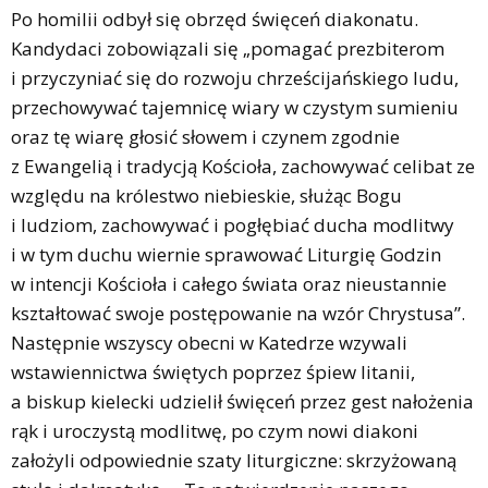
Po homilii odbył się obrzęd święceń diakonatu.
Kandydaci zobowiązali się „pomagać prezbiterom
i przyczyniać się do rozwoju chrześcijańskiego ludu,
przechowywać tajemnicę wiary w czystym sumieniu
oraz tę wiarę głosić słowem i czynem zgodnie
z Ewangelią i tradycją Kościoła, zachowywać celibat ze
względu na królestwo niebieskie, służąc Bogu
i ludziom, zachowywać i pogłębiać ducha modlitwy
i w tym duchu wiernie sprawować Liturgię Godzin
w intencji Kościoła i całego świata oraz nieustannie
kształtować swoje postępowanie na wzór Chrystusa”.
Następnie wszyscy obecni w Katedrze wzywali
wstawiennictwa świętych poprzez śpiew litanii,
a biskup kielecki udzielił święceń przez gest nałożenia
rąk i uroczystą modlitwę, po czym nowi diakoni
założyli odpowiednie szaty liturgiczne: skrzyżowaną